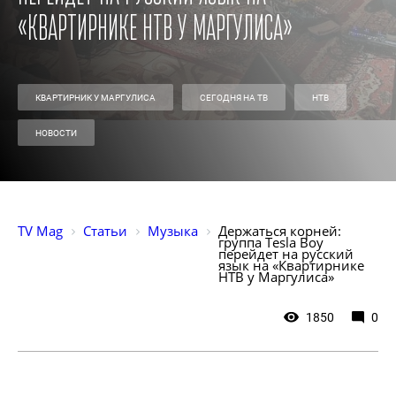
«Квартирнике НТВ у Маргулиса»
КВАРТИРНИК У МАРГУЛИСА
СЕГОДНЯ НА ТВ
НТВ
НОВОСТИ
TV Mag
Статьи
Музыка
Держаться корней: 
группа Tesla Boy 
перейдет на русский 
язык на «Квартирнике 
НТВ у Маргулиса»
1850
0