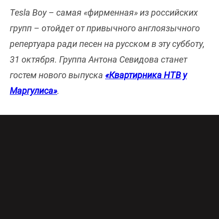
Tesla Boy – самая «фирменная» из российских
групп – отойдет от привычного англоязычного
репертуара ради песен на русском в эту субботу,
31 октября. Группа Антона Севидова станет
гостем нового выпуска
«Квартирника НТВ у
Маргулиса»
.
«Антон Севидов – наикрутейший музыкант,
которого я заметил достаточно давно, но по-
настоящему меня зацепил трибьют его группы в
честь Юрия Чернавского. А у меня всегда так –
если цепляет, надо звать, что я обычно и
делаю!»
– высказался о лидере
Tesla Boy