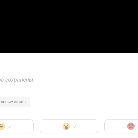
ра сохранены.
альные клипы
0
0