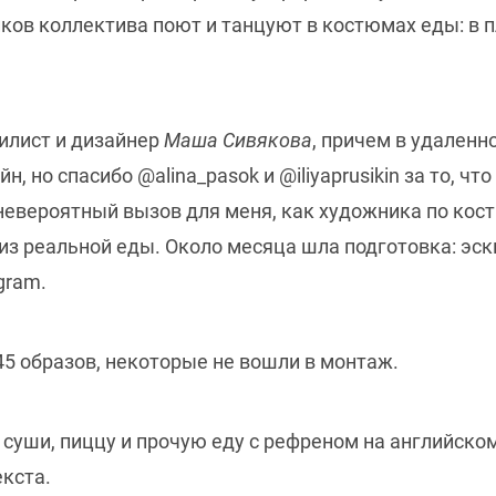
иков коллектива поют и танцуют в костюмах еды: в п
илист и дизайнер
Маша Сивякова
, причем в удаленн
, но спасибо @alina_pasok и @iliyaprusikin за то, ч
о невероятный вызов для меня, как художника по кос
з реальной еды. Около месяца шла подготовка: эск
agram.
45 образов, некоторые не вошли в монтаж.
 суши, пиццу и прочую еду с рефреном на английском «
кста.