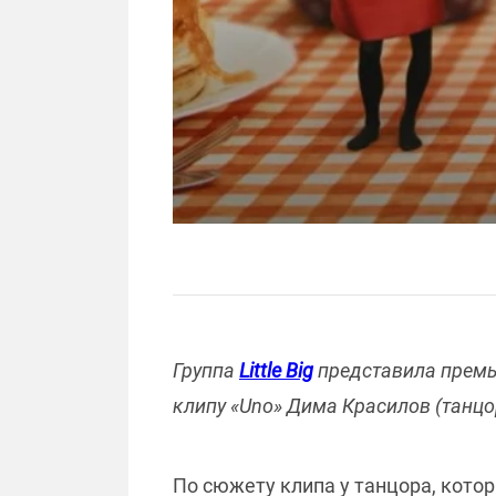
Группа
Little Big
представила премье
клипу «Uno» Дима Красилов (танцо
По сюжету клипа у танцора, котор