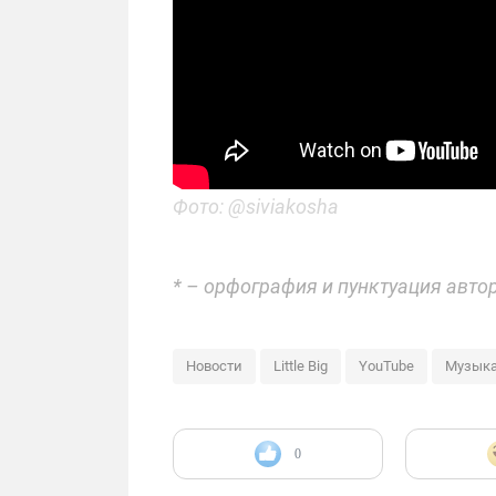
Фото: @siviakosha
* – орфография и пунктуация авто
Новости
Little Big
YouTube
Музык
0