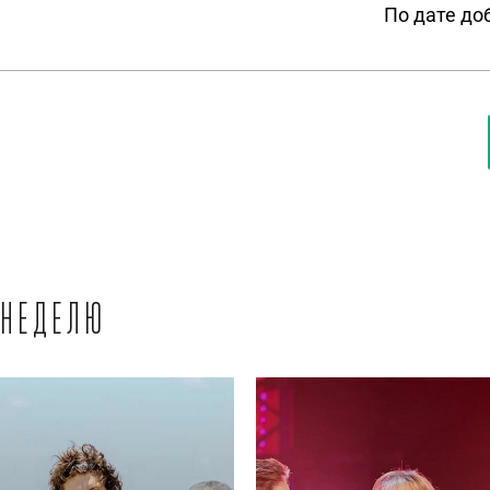
По дате до
 неделю