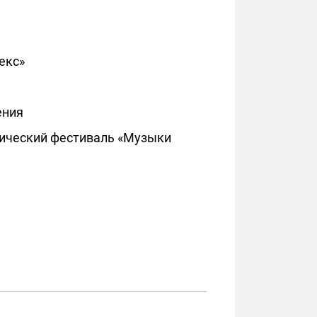
екс»
ения
нический фестиваль «Музыки