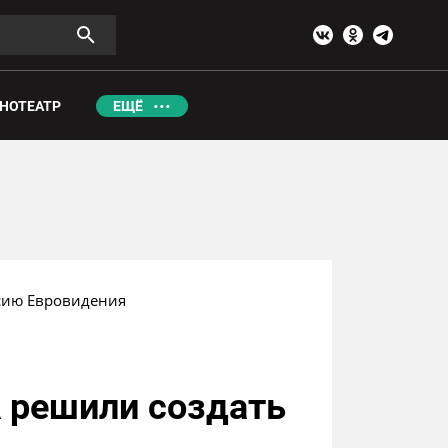
НОТЕАТР
ЕЩЁ
сию Евровидения
 решили создать