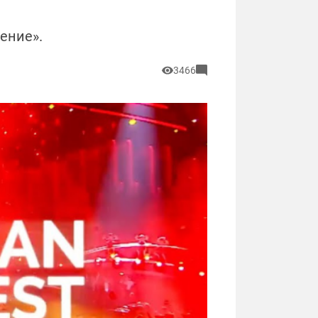
ение».
3466