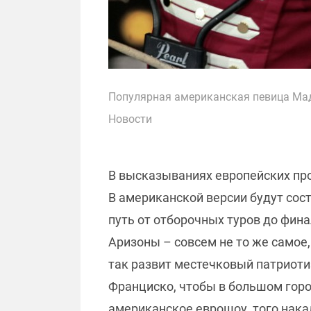
Популярная американская певица Мадо
Новости
В высказываниях европейских прод
В американской версии будут сост
путь от отборочных туров до фин
Аризоны – совсем не то же самое
так развит местечковый патриоти
Франциско, чтобы в большом горо
американское еврошоу, того накал