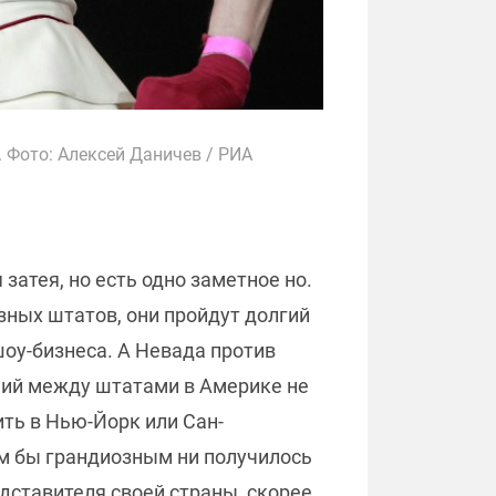
 Фото: Алексей Даничев / РИА
атея, но есть одно заметное но.
зных штатов, они пройдут долгий
оу-бизнеса. А Невада против
ичий между штатами в Америке не
ть в Нью-Йорк или Сан-
им бы грандиозным ни получилось
дставителя своей страны, скорее