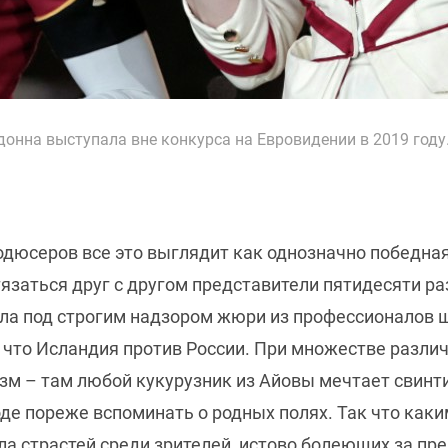
нна выступала вне конкурса на Евровидении в 2019 году.
юсеров все это выглядит как однозначно победная з
язаться друг с другом представители пятидесяти ра
ала под строгим надзором жюри из профессионалов ш
, что Исландия против России. При множестве разл
зм – там любой кукурузник из Айовы мечтает свинти
де пореже вспоминать о родных полях. Так что как
а страстей среди зрителей, истово болеющих за пре