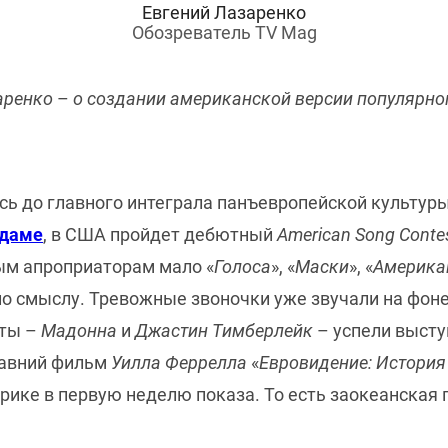
Евгений Лазаренко
Обозреватель TV Mag
заренко
–
о создании американской версии популярно
сь до главного интеграла панъевропейской культур
рдаме
, в США пройдет дебютный
American Song Conte
ым апроприаторам мало «
Голоса
», «
Маски
», «
Америка
по смыслу. Тревожные звоночки уже звучали на фоне
сты –
Мадонна
и
Джастин Тимберлейк
– успели высту
давний фильм
Уилла Феррелла
«
Евровидение: История
рике в первую неделю показа. То есть заокеанская 
.