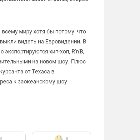
 всему миру хотя бы потому, что
выкли видеть на Евровидении. В
о экспортируются хип-хоп, R'n'B,
авительными на новом шоу. Плюс
урсанта от Техаса в
тереса к заокеанскому шоу
0
0