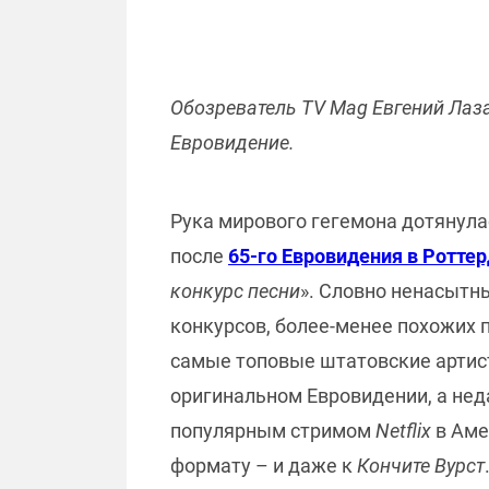
Обозреватель TV Mag Евгений Ла
Евровидение.
Рука мирового гегемона дотянула
после
65-го Евровидения в Ротте
конкурс песни
». Словно ненасытн
конкурсов, более-менее похожих 
самые топовые штатовские арти
оригинальном Евровидении, а не
популярным стримом
Netflix
в Аме
формату – и даже к
Кончите Вурст