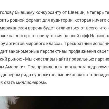
 голову бывшему конкурсанту от Швеции, а теперь 
ить родной формат для аудитории, которая ничего о 
мериканская версия будет отличаться от всего, что
оже на восторг от присутствия на плей-офф Национа
оу артистов мирового класса». Трехкратный испол
дит закономерные перспективы продвижения своего
кий рынок: «Мы счастливы найти правильных партне
ом Америки». Под правильным партнером подразум
дюсером ряда суперхитов американского телевидени
ак стать миллионером
».