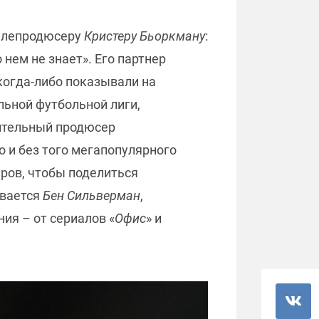
телепродюсеру
Кристеру Бьоркману
:
нем не знает». Его партнер
 когда-либо показывали на
льной футбольной лиги,
нительный продюсер
 и без того мегапопулярного
ров, чтобы поделиться
евается
Бен Сильверман
,
я – от сериалов «
Офис
» и