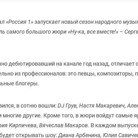
ал «Россия 1» запускает новый сезон народного музы
ь самого большого жюри «Ну-ка, все вместе!» – Серг
ешно дебютировавший на канале год назад, отличает 
ельно из профессионалов: это певцы, композиторы,
льные блогеры.
вился, в сотню вошли:
DJ Грув, Настя Макаревич, Але
и многие другие. Кроме того, в жюри войдут самые я
рия Кирпичева
,
Вячеслав Макаров
. В каждом выпуск
 будет открывать шоу:
Диана Арбенина, Юлия Савиче