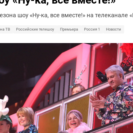
у «Ну-ка, все вместе!»
зона шоу «Ну-ка, все вместе!» на телеканале 
 на ТВ
Российские телешоу
Премьера
Россия 1
Новости