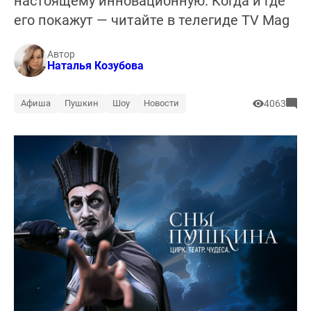
настоящему инновационную. Когда и где
его покажут — читайте в телегиде TV Mag
Автор
Наталья Козубова
Афиша
Пушкин
Шоу
Новости
4063