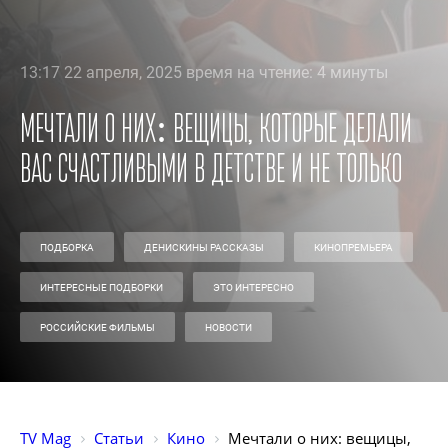
13:17 22 апреля, 2025 время на чтение: 4 минуты
Мечтали о них: вещицы, которые делали
вас счастливыми в детстве и не только
ПОДБОРКА
ДЕНИСКИНЫ РАССКАЗЫ
КИНОПРЕМЬЕРА
ИНТЕРЕСНЫЕ ПОДБОРКИ
ЭТО ИНТЕРЕСНО
РОССИЙСКИЕ ФИЛЬМЫ
НОВОСТИ
TV Mag
Статьи
Кино
Мечтали о них: вещицы, 