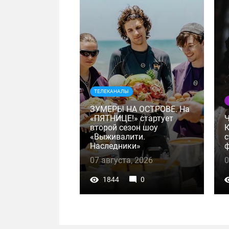
ТЕЛЕКАНАЛЫ
ЗУМЕРЫ НА ОСТРОВЕ. На
«ПЯТНИЦЕ!» стартует
второй сезон шоу
К
«Выживалити.
с
Наследники»
ф
07 августа, 2026
0
1844
0