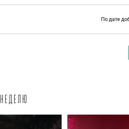
По дате до
 неделю