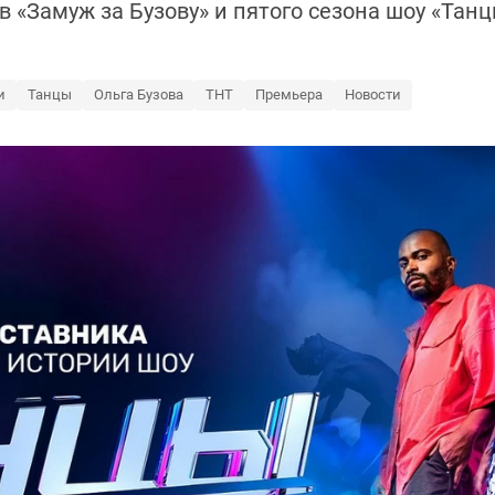
«Замуж за Бузову» и пятого сезона шоу «Танц
и
Танцы
Ольга Бузова
ТНТ
Премьера
Новости