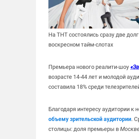
На ТНТ состоялись сразу две дол
воскресном тайм-слотах
Премьера нового реалити-шоу
«За
возрасте 14-44 лет и молодой ауд
составила 18% среди телезрителей 
Благодаря интересу аудитории к 
объему зрительской аудитории
. 
столицы: доля премьеры в
Москв