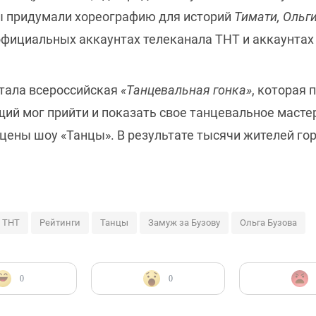
ры придумали хореографию для историй
Тимати, Ольг
ициальных аккаунтах телеканала ТНТ и аккаунтах 
тала всероссийская
«Танцевальная гонка»
, которая 
й мог прийти и показать свое танцевальное масте
сцены шоу «Танцы». В результате тысячи жителей го
ТНТ
Рейтинги
Танцы
Замуж за Бузову
Ольга Бузова
0
0