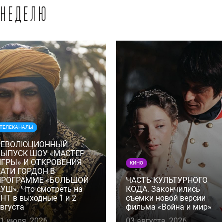
 неделю
ТЕЛЕКАНАЛЫ
РЕВОЛЮЦИОННЫЙ
ВЫПУСК ШОУ «МАСТЕР
ИГРЫ» И ОТКРОВЕНИЯ
КИНО
КАТИ ГОРДОН В
ПРОГРАММЕ «БОЛЬШОЙ
ЧАСТЬ КУЛЬТУРНОГО
УШ». Что смотреть на
КОДА. Закончились
НТ в выходные 1 и 2
съемки новой версии
вгуста
фильма «Война и мир»
1 июля, 2026
03 августа, 2026