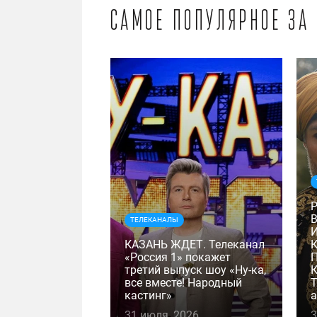
Самое популярное за
ТЕЛЕКАНАЛЫ
КАЗАНЬ ЖДЕТ. Телеканал
«Россия 1» покажет
третий выпуск шоу «Ну-ка,
К
все вместе! Народный
Т
кастинг»
а
31 июля, 2026
3