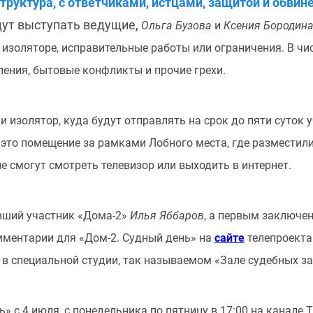
труктура, с ответчиками, истцами, защитой и обвин
удут выступать ведущие,
Ольга Бузова
и
Ксения Бородин
 изоляторе, исправительные работы или ограничения. В чис
ления, бытовые конфликты и прочие грехи.
 изолятор, куда будут отправлять на срок до пяти суток
 это помещение за рамками Лобного места, где разместили
е смогут смотреть телевизор или выходить в интернет.
вший участник «Дома-2»
Илья Яббаров
, а первым заключе
мментарии для «Дом-2. Судный день» на
сайте
телепроекта
 в специальной студии, так называемом «Зале судебных з
» с 4 июля, с понедельника по пятницу в 17:00 на канале 