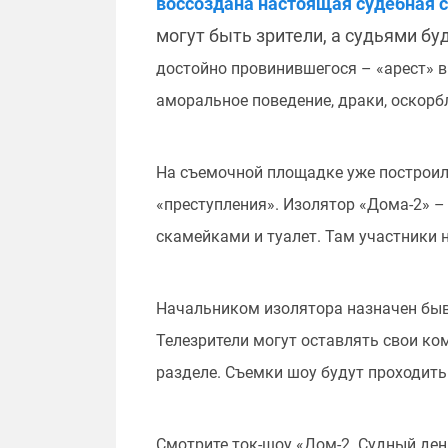
воссоздана настоящая судебная с
могут быть зрители, а судьями б
достойно провинившегося – «арест» в
аморальное поведение, драки, оскорб
На съемочной площадке уже построили
«преступления». Изолятор «Дома-2» –
скамейками и туалет. Там участники н
Начальником изолятора назначен бы
Телезрители могут оставлять свои ко
разделе. Съемки шоу будут проходить
Смотрите ток-шоу «Дом-2. Судный день