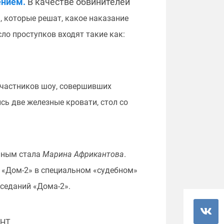
ением.
В качестве обвинителей
а
, которые решат, какое наказание
ло проступков входят такие как:
 участников шоу, совершивших
сь две железные кровати, стол со
нным стала
Марина Африкантова
.
 «Дом-2» в специальном «судебном»
аседаний «Дома-2».
ТНТ.