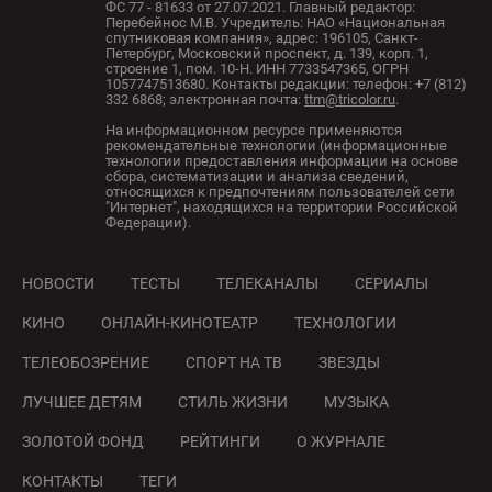
ФС 77 - 81633 от 27.07.2021. Главный редактор:
Перебейнос М.В. Учредитель: НАО «Национальная
спутниковая компания», адрес: 196105, Санкт-
Петербург, Московский проспект, д. 139, корп. 1,
строение 1, пом. 10-Н. ИНН 7733547365, ОГРН
1057747513680. Контакты редакции: телефон: +7 (812)
332 6868; электронная почта:
ttm@tricolor.ru
.
На информационном ресурсе применяются
рекомендательные технологии (информационные
технологии предоставления информации на основе
сбора, систематизации и анализа сведений,
относящихся к предпочтениям пользователей сети
"Интернет", находящихся на территории Российской
Федерации).
НОВОСТИ
ТЕСТЫ
ТЕЛЕКАНАЛЫ
СЕРИАЛЫ
КИНО
ОНЛАЙН-КИНОТЕАТР
ТЕХНОЛОГИИ
ТЕЛЕОБОЗРЕНИЕ
СПОРТ НА ТВ
ЗВЕЗДЫ
ЛУЧШЕЕ ДЕТЯМ
СТИЛЬ ЖИЗНИ
МУЗЫКА
ЗОЛОТОЙ ФОНД
РЕЙТИНГИ
О ЖУРНАЛЕ
КОНТАКТЫ
ТЕГИ