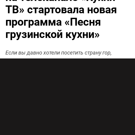
ТВ» стартовала новая
программа «Песня
грузинской кухни»
Если вы давно хотели посетить страну гор,
солнца, пряных специй и невероятно вкусной
еды, то обязательно посмотрите новую
программу на телеканале «Кухня ТВ»!
Смотрите программу «Песня грузинской кухни»
в понедельник, среду и пятницу в 12:00