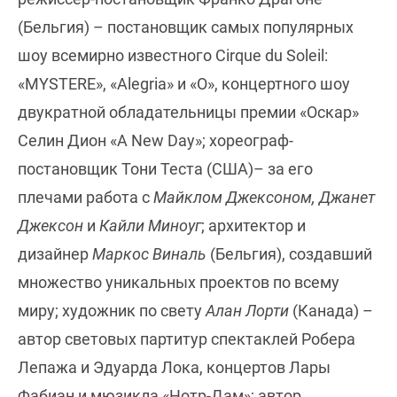
(Бельгия) – постановщик самых популярных
шоу всемирно известного Cirque du Soleil:
«MYSTERE», «Alegria» и «O», концертного шоу
двукратной обладательницы премии «Оскар»
Селин Дион «A New Day»; хореограф-
постановщик Тони Теста (США)– за его
плечами работа с
Майклом Джексоном, Джанет
Джексон
и
Кайли Миноуг
; архитектор и
дизайнер
Маркос Виналь
(Бельгия), создавший
множество уникальных проектов по всему
миру; художник по свету
Алан Лорти
(Канада) –
автор световых партитур спектаклей Робера
Лепажа и Эдуарда Лока, концертов Лары
Фабиан и мюзикла «Нотр-Дам»; автор