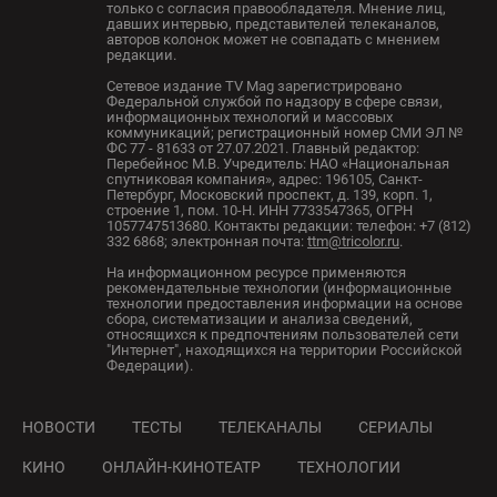
только с согласия правообладателя. Мнение лиц,
давших интервью, представителей телеканалов,
авторов колонок может не совпадать с мнением
редакции.
Сетевое издание TV Mag зарегистрировано
Федеральной службой по надзору в сфере связи,
информационных технологий и массовых
коммуникаций; регистрационный номер СМИ ЭЛ №
ФС 77 - 81633 от 27.07.2021. Главный редактор:
Перебейнос М.В. Учредитель: НАО «Национальная
спутниковая компания», адрес: 196105, Санкт-
Петербург, Московский проспект, д. 139, корп. 1,
строение 1, пом. 10-Н. ИНН 7733547365, ОГРН
1057747513680. Контакты редакции: телефон: +7 (812)
332 6868; электронная почта:
ttm@tricolor.ru
.
На информационном ресурсе применяются
рекомендательные технологии (информационные
технологии предоставления информации на основе
сбора, систематизации и анализа сведений,
относящихся к предпочтениям пользователей сети
"Интернет", находящихся на территории Российской
Федерации).
НОВОСТИ
ТЕСТЫ
ТЕЛЕКАНАЛЫ
СЕРИАЛЫ
КИНО
ОНЛАЙН-КИНОТЕАТР
ТЕХНОЛОГИИ