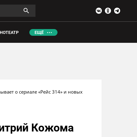
НОТЕАТР
ЕЩЁ
вает о сериале «Рейс 314» и новых 
митрий Кожома