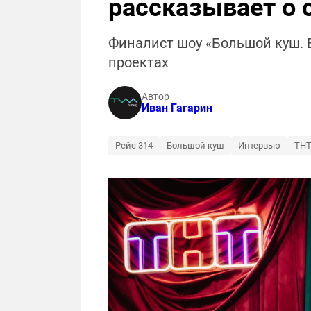
рассказывает о 
Финалист шоу «Большой куш. 
проектах
Автор
Иван Гагарин
Рейс 314
Большой куш
Интервью
ТН