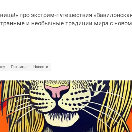
тница!» про экстрим-путешествия «Вавилонска
транные и необычные традиции мира с новом
шоу
Пятница!
Новости