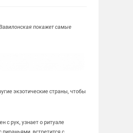
 Вавилонская покажет самые
угие экзотические страны, чтобы
н с рук, узнает о ритуале
 пираньями, встретится с