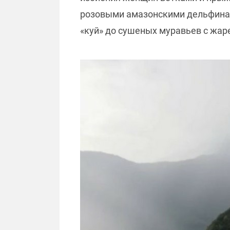
розовыми амазонскими дельфинам
«куй» до сушеных муравьев с жа