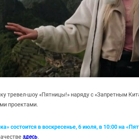
ку тревел-шоу «Пятницы!» наряду с «Запретным Кита
ими проектами.
» состоится в воскресенье, 6 июля, в 10:00 на «Пят
качестве
здесь
.