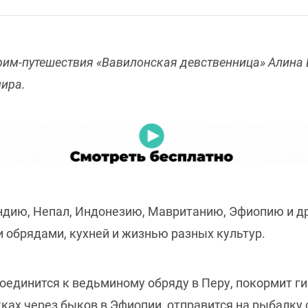
трим-путешествия «Вавилонская девственница» Алина
ира.
ндию, Непал, Индонезию, Мавританию, Эфиопию и др
 обрядами, кухней и жизнью разных культур.
соединится к ведьминому обряду в Перу, покормит гие
ах через быков в Эфиопии, отправится на рыбалку с