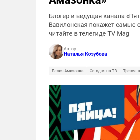
Амазонка»
Блогер и ведущая канала «Пя
Вавилонская покажет самые с
читайте в телегиде TV Mag
Автор
Наталья Козубова
Белая Амазонка
Сегодня на ТВ
Тревел-