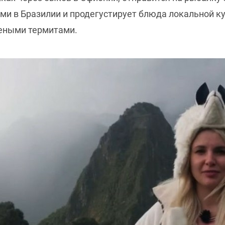
и в Бразилии и продегустирует блюда локальной ку
реными термитами.