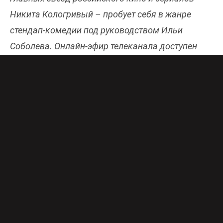
Никита Кологривый – пробует себя в жанре
стендап-комедии под руководством Ильи
Соболева. Онлайн-эфир телеканала доступен
бесплатно в хорошем качестве
здесь
.
«Звезды в стендапе» не развлекательный
марафон, а реальный вызов для артиста,
привыкшего к крупным проектам и тысячам
зрителей. На этот раз Никита Кологривый
выходит за рамки привычных ролей и впервые
берет микрофон стендап-комика. Вместе с