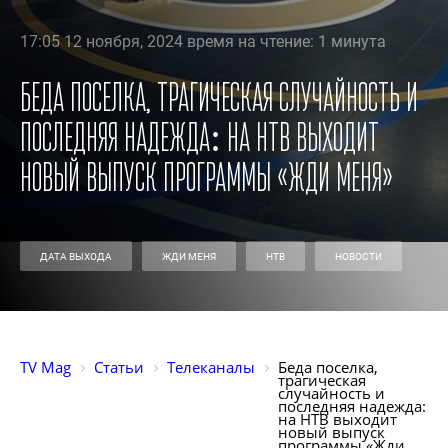
17:05 12 ноября, 2024 время на чтение: 1 минута
Беда поселка, трагическая случайность и
последняя надежда: на НТВ выходит
новый выпуск программы «Жди меня»
ДАТА ВЫХОДА
ЖДИ МЕНЯ
НТВ
НОВОСТИ
TV Mag
Статьи
Телеканалы
Беда поселка, 
трагическая 
случайность и 
последняя надежда: 
на НТВ выходит 
новый выпуск 
программы «Жди 