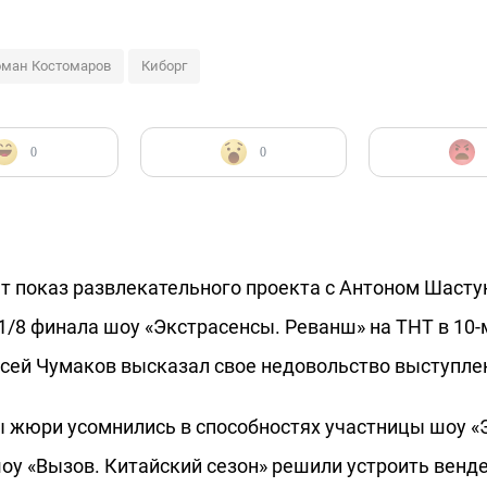
оман Костомаров
Киборг
0
0
т показ развлекательного проекта с Антоном Шасту
в 1/8 финала шоу «Экстрасенсы. Реванш» на ТНТ в 10
сей Чумаков высказал свое недовольство выступлен
ы жюри усомнились в способностях участницы шоу «
шоу «Вызов. Китайский сезон» решили устроить венд