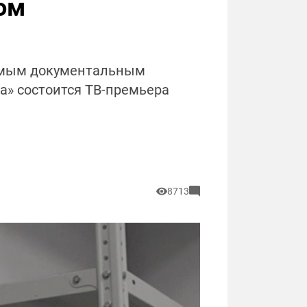
ом
емым документальным
да» состоится ТВ-премьера
8713