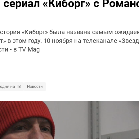
сериал «Киборг» с Роман
стория «Киборг» была названа самым ожида
» в этом году. 10 ноября на телеканале «Звез
ти - в TV Mag
годня на ТВ
Новости