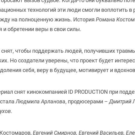
 бросают вызов судьбе. Когда-то они буквально пот
вационных технологий эти люди смогли воплотить в
ежду на полноценную жизнь. История
Романа Костом
 и обретении веры в свои силы.
 снят, чтобы поддержать людей, получивших травм
ких. Но создатели уверены, что проект будет интере
доления себя, веру в будущее, мотивирует и вдохнов
риал снят кинокомпанией ID PRODUCTION при подде
 стала
Людмила Арланова
, продюсерами –
Дмитрий Л
ухов
.
 Костомаров,
Евгений Смирнов, Евгений Васильев, Еле