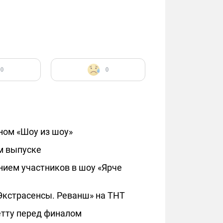
0
0
ном «Шоу из шоу»
-м выпуске
ием участников в шоу «Ярче
Экстрасенсы. Реванш» на ТНТ
етту перед финалом