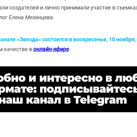
али создателей и лично принимали участие в съемка
олог
Елена Мезенцева
.
нале «Звезда» состоится в воскресенье, 10 ноября, 
м качестве в
онлайн-эфире
.