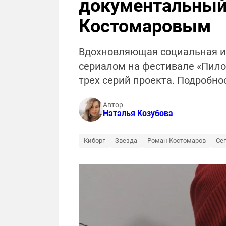
документальный 
Костомаровым
Вдохновляющая социальная и
сериалом на фестивале «Пилот
трех серий проекта. Подробнос
Автор
Наталья Козубова
Киборг
Звезда
Роман Костомаров
Се