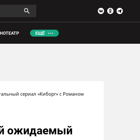
НОТЕАТР
ЕЩЁ
тальный сериал «Киборг» с Романом 
мый ожидаемый