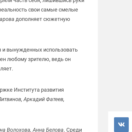
еряли часть себя, лишившись руки
 реальность свои самые смелые
арова
дополняет сюжетную
ы и вынужденных использовать
сен любому зрителю, ведь он
ляет.
ржке Института развития
итвинов, Аркадий Фатеев,
на Волохова, Анна Белова
. Среди