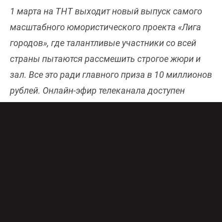
1 марта на ТНТ выходит новый выпуск самого
масштабного юмористического проекта «Лига
городов», где талантливые участники со всей
страны пытаются рассмешить строгое жюри и
зал. Все это ради главного приза в 10 миллионов
рублей. Онлайн-эфир телеканала доступен
бесплатно и в хорошем качестве
здесь
.
Самый бескомпромиссный член жюри
Алексей
Щербаков
снова вступил в конфронтацию с
другими наставниками.
Артем Калайджян,