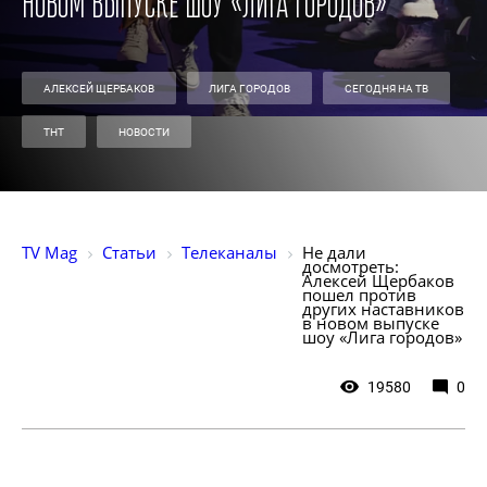
новом выпуске шоу «Лига городов»
АЛЕКСЕЙ ЩЕРБАКОВ
ЛИГА ГОРОДОВ
СЕГОДНЯ НА ТВ
ТНТ
НОВОСТИ
TV Mag
Статьи
Телеканалы
Не дали 
досмотреть: 
Алексей Щербаков 
пошел против 
других наставников 
в новом выпуске 
шоу «Лига городов»
19580
0