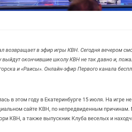
нал возвращает в эфир игры КВН. Сегодня вечером см
ну выйдут окончившие школу КВН не так давно и, по
горска и «Раисы». Онлайн-эфир Первого канала беспл
сь в этом году в Екатеринбурге 15 июля. На игре н
ициальном сайте КВН, по непредвиденным причинам. 
юри КВН, а также выпускник Клуба веселых и наход