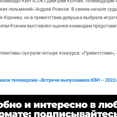
н команды КВН «СОК»
Дмитрий Колчин
, телеведущие
ких пельменей» Андрей Рожков
. В самом начале суд
я Корнева
, но в приветствии девушка выбрала играть
толом Ксении выставлял оценки командам представи
ллективы сыграли четыре конкурса: «Приветствие»,
нала телеверсию «Встречи выпускников КВН – 2022» в