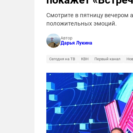
покажет «Встре
Смотрите в пятницу вечером а
положительных эмоций.
Автор
Дарья Лукина
Сегодня на ТВ
КВН
Первый канал
Нов