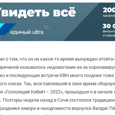
 о том, что он на какое-то время вынужден отойти 
 причиной называлось недомогание из-за коронавиру
ко и последующие встречи КВН много позднее тоже 
го союза. Так, возглавлявший в свое время сборну
 «Голосящий КиВиН – 2022», прошедшего в начале а
. Полторы недели назад в Сочи состоялся традицион
празднике юмора и находчивости вернулся Валдис П