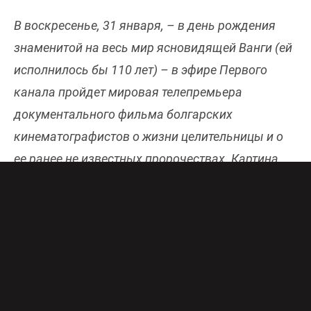
В воскресенье, 31 января, – в день рождения
знаменитой на весь мир ясновидящей Ванги (ей
исполнилось бы 110 лет) – в эфире Первого
канала пройдет мировая телепремьера
документального фильма болгарских
кинематографистов о жизни целительницы и о
ее ранее не известных пророчествах. Картина
получила название «Ванга: человек и феномен».
После презентации в студии «Сегодня вечермо»
гости и ведущие обсудят премьеру.
Ванга: Человек и феномен
Воскресенье, 31 января, в 16:40