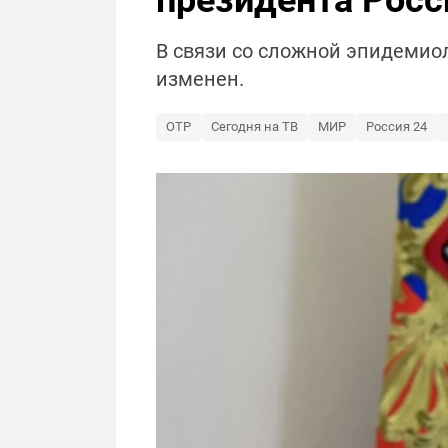
президента Росс
В связи со сложной эпидемио
изменен.
ОТР
Сегодня на ТВ
МИР
Россия 24