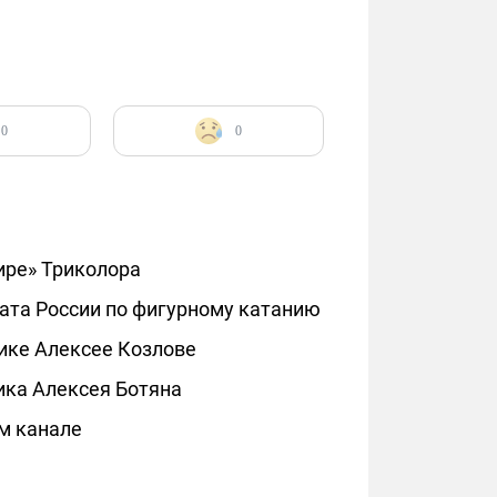
0
0
ире» Триколора
ата России по фигурному катанию
ике Алексее Козлове
ика Алексея Ботяна
м канале