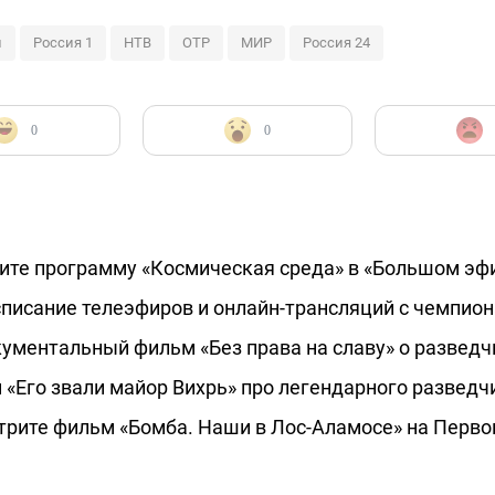
л
Россия 1
НТВ
ОТР
МИР
Россия 24
0
0
рите программу «Космическая среда» в «Большом эф
писание телеэфиров и онлайн-трансляций с чемпион
ументальный фильм «Без права на славу» о разведч
«Его звали майор Вихрь» про легендарного разведч
трите фильм «Бомба. Наши в Лос-Аламосе» на Перво