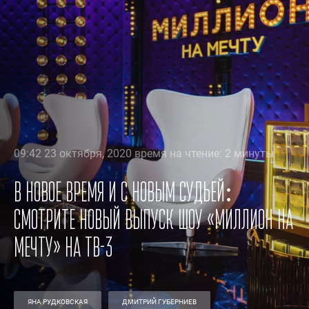
09:42 23 октября, 2020 время на чтение: 2 минуты
В новое время и с новым судьей:
смотрите новый выпуск шоу «Миллион на
мечту» на ТВ-3
ЯНА РУДКОВСКАЯ
ДМИТРИЙ ГУБЕРНИЕВ