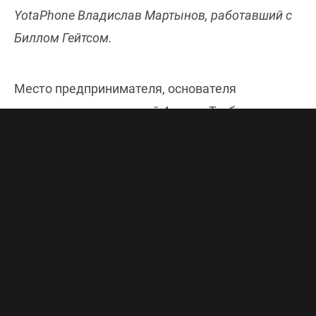
YotaPhone Владислав Мартынов, работавший с
Биллом Гейтсом.
Место предпринимателя, основателя
косметических империй
Андрея Трубникова
в
жюри шоу
«Миллион на мечту»
теперь займет IT-
предприниматель и международный инвестор с
25-летним стажем
Владислав Мартынов
–
сооснователь и генеральный директор
YotaPhone, продавший свой первый бизнес
компании
«Майкрософт», работавший с
Биллом
Гейтсом
и поддерживающий приятельские
отношения с сооснователем Apple
Стивом
Возняком
. Кому, как не ему, знать, в кого и во