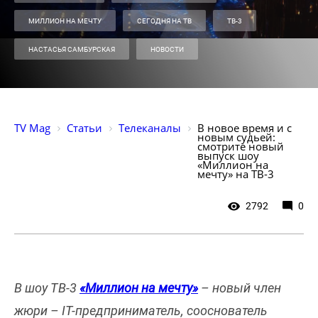
МИЛЛИОН НА МЕЧТУ
СЕГОДНЯ НА ТВ
ТВ-3
НАСТАСЬЯ САМБУРСКАЯ
НОВОСТИ
TV Mag
Статьи
Телеканалы
В новое время и с 
новым судьей: 
смотрите новый 
выпуск шоу 
«Миллион на 
мечту» на ТВ-3
2792
0
В шоу ТВ-3
«Миллион на мечту»
– новый член
жюри – IT-предприниматель, сооснователь