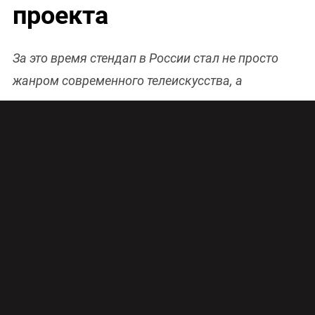
проекта
За это время стендап в России стал не просто
жанром современного телеискусства, а
превратился в самостоятельное молодежное
направление. Совсем еще желторотые комики
выбирают стендап, чтобы стать такими же
актуальными, как Руслан Белый, Тимур
Каргинов, Дмитрий Романов, Слава
Комиссаренко, Виктор Комаров и другие.
В эфире ТНТ вышло почти 100 выпусков
программы. Stand Up – абсолютно честное шоу,
в котором при монтаже после шуток не