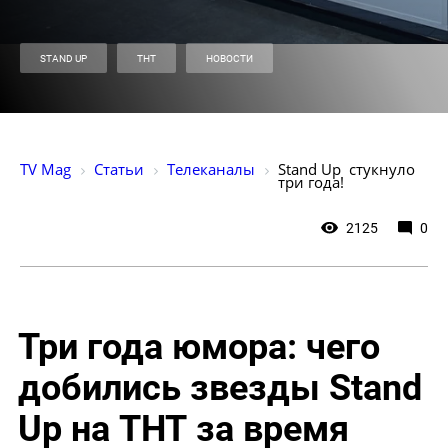
STAND UP
ТНТ
НОВОСТИ
TV Mag
Статьи
Телеканалы
Stand Up  стукнуло 
три года!
2125
0
Три года юмора: чего
добились звезды Stand
Up на ТНТ за время