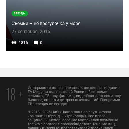
ЗВЕЗДЫ
Съемки – не прогулочка у моря
27 сентября, 2016
1816
0
Информационно-развлекательное сетевое издание
18 +
TV Mag для телезрителей России. Все новые
сериалы, ТВ-шоу, фильмы, видеоблоги, новости шоу-
бизнеса, спорта и цифровых технологий. Программа
ТВ-передач на сегодня.
© 2013—2026 НАО «Национальная спутниковая
компания» (бренд — «Триколор»). Все права
защищены. Использование материалов возможно
только с согласия правообладателя. Мнение лиц,
давших интервью, представителей телеканалов,