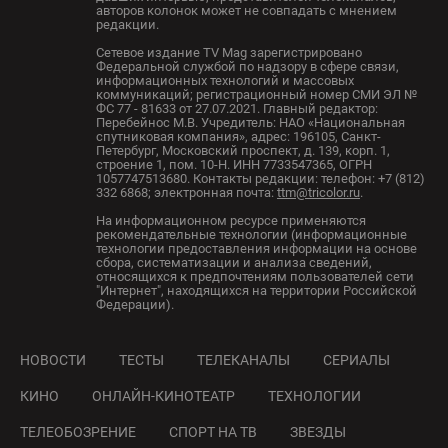
авторов колонок может не совпадать с мнением
редакции.
Сетевое издание TV Mag зарегистрировано
Федеральной службой по надзору в сфере связи,
информационных технологий и массовых
коммуникаций; регистрационный номер СМИ ЭЛ №
ФС 77 - 81633 от 27.07.2021. Главный редактор:
Перебейнос М.В. Учредитель: НАО «Национальная
спутниковая компания», адрес: 196105, Санкт-
Петербург, Московский проспект, д. 139, корп. 1,
строение 1, пом. 10-Н. ИНН 7733547365, ОГРН
1057747513680. Контакты редакции: телефон: +7 (812)
332 6868; электронная почта:
ttm@tricolor.ru
.
На информационном ресурсе применяются
рекомендательные технологии (информационные
технологии предоставления информации на основе
сбора, систематизации и анализа сведений,
относящихся к предпочтениям пользователей сети
"Интернет", находящихся на территории Российской
Федерации).
НОВОСТИ
ТЕСТЫ
ТЕЛЕКАНАЛЫ
СЕРИАЛЫ
КИНО
ОНЛАЙН-КИНОТЕАТР
ТЕХНОЛОГИИ
ТЕЛЕОБОЗРЕНИЕ
СПОРТ НА ТВ
ЗВЕЗДЫ