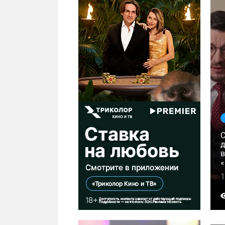
д
в
«
1