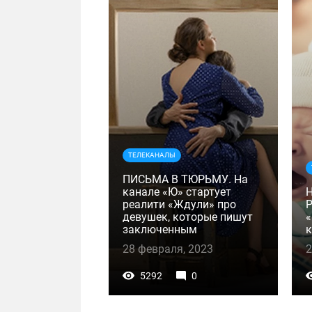
ТЕЛЕКАНАЛЫ
ПИСЬМА В ТЮРЬМУ. На
канале «Ю» стартует
реалити «Ждули» про
Р
девушек, которые пишут
«
заключенным
к
28 февраля, 2023
2
5292
0