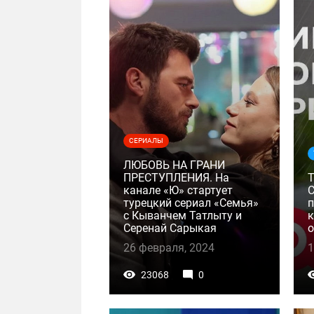
СЕРИАЛЫ
ЛЮБОВЬ НА ГРАНИ
ПРЕСТУПЛЕНИЯ. На
канале «Ю» стартует
турецкий сериал «Семья»
п
с Кыванчем Татлыту и
к
Серенай Сарыкая
26 февраля, 2024
1
23068
0