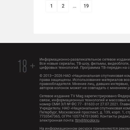
1
2
...
19
Информационно-развлекательное сетевое издание
18 +
Все новые сериалы, ТВ-шоу, фильмы, видеоблоги, 
цифровых технологий. Программа ТВ-передач на с
© 2013—2026 НАО «Национальная спутниковая ком
права защищены. Использование материалов воз
правообладателя. Мнение лиц, давших интервью, 
авторов колонок может не совпадать с мнением 
Сетевое издание TV Mag зарегистрировано Федер
связи, информационных технологий и массовых 
номер СМИ ЭЛ № ФС 77 - 81633 от 27.07.2021. Глав
Учредитель: НАО «Национальная спутниковая комп
Петербург, Московский проспект, д. 139, корп. 1, с
7733547365, ОГРН 1057747513680. Контакты редакци
электронная почта:
ttm@tricolor.ru
.
На информационном ресурсе применяются реком