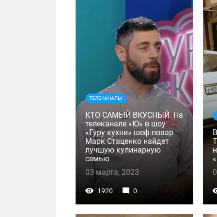
ТЕЛЕКАНАЛЫ
КТО САМЫЙ ВКУСНЫЙ. На
телеканале «Ю» в шоу
«Гуру кухни» шеф-повар
Марк Стаценко найдет
Т
лучшую кулинарную
н
семью
«
03 марта, 2023
0
1920
0