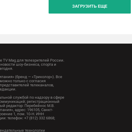
ЗАГРУЗИТЬ ЕЩЕ
 TV Mag для телезрителей России.
новости шоу-бизнеса, спорта и
егодня.
пания» (бренд — «Триколор»). Все
можно только с согласия
представителей телеканалов,
редакции.
альной службой по надзору в сфере
коммуникаций; регистрационный
ный редактор: Перебейнос М.В.
ания», адрес: 196105, Санкт-
троение 1, пом. 10-Н. ИНН
и: телефон: +7 (812) 332 6868;
ендательные технологии