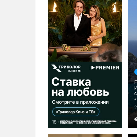
И
с
«
2