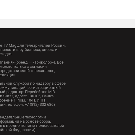
 TV Mag для телезрителей России.
новости шоу-бизнеса, спорта и
егодня.
пания» (бренд — «Триколор»). Все
можно только с согласия
представителей телеканалов,
редакции.
альной службой по надзору в сфере
коммуникаций; регистрационный
ный редактор: Перебейнос М.В.
ания», адрес: 196105, Санкт-
троение 1, пом. 10-Н. ИНН
и: телефон: +7 (812) 332 6868;
ендательные технологии
формации на основе сбора,
я к предпочтениям пользователей
сийской Федерации).