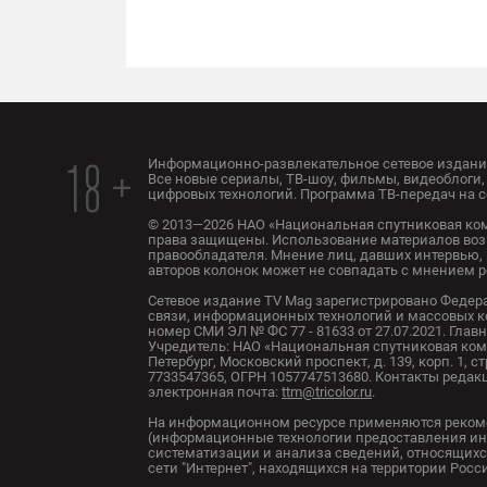
Информационно-развлекательное сетевое издание
18 +
Все новые сериалы, ТВ-шоу, фильмы, видеоблоги, 
цифровых технологий. Программа ТВ-передач на с
© 2013—2026 НАО «Национальная спутниковая ком
права защищены. Использование материалов воз
правообладателя. Мнение лиц, давших интервью, 
авторов колонок может не совпадать с мнением 
Сетевое издание TV Mag зарегистрировано Федер
связи, информационных технологий и массовых 
номер СМИ ЭЛ № ФС 77 - 81633 от 27.07.2021. Глав
Учредитель: НАО «Национальная спутниковая комп
Петербург, Московский проспект, д. 139, корп. 1, с
7733547365, ОГРН 1057747513680. Контакты редакци
электронная почта:
ttm@tricolor.ru
.
На информационном ресурсе применяются реком
(информационные технологии предоставления ин
систематизации и анализа сведений, относящихс
сети "Интернет", находящихся на территории Рос