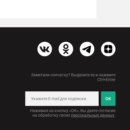
Заметили опечатку? Выделите ее и нажмите
Ctrl+Enter
ОК
Нажимая на кнопку «ОК», Вы даете согласие
на обработку своих
персональных данных
.