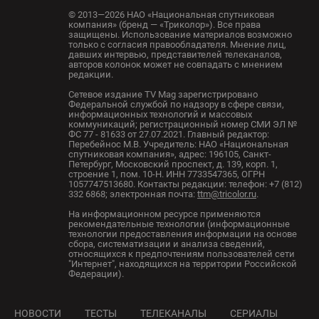
© 2013—2026 НАО «Национальная спутниковая
компания» (бренд — «Триколор»). Все права
защищены. Использование материалов возможно
только с согласия правообладателя. Мнение лиц,
давших интервью, представителей телеканалов,
авторов колонок может не совпадать с мнением
редакции.
Сетевое издание TV Mag зарегистрировано
Федеральной службой по надзору в сфере связи,
информационных технологий и массовых
коммуникаций; регистрационный номер СМИ ЭЛ №
ФС 77 - 81633 от 27.07.2021. Главный редактор:
Перебейнос М.В. Учредитель: НАО «Национальная
спутниковая компания», адрес: 196105, Санкт-
Петербург, Московский проспект, д. 139, корп. 1,
строение 1, пом. 10-Н. ИНН 7733547365, ОГРН
1057747513680. Контакты редакции: телефон: +7 (812)
332 6868; электронная почта:
ttm@tricolor.ru
.
На информационном ресурсе применяются
рекомендательные технологии (информационные
технологии предоставления информации на основе
сбора, систематизации и анализа сведений,
относящихся к предпочтениям пользователей сети
"Интернет", находящихся на территории Российской
Федерации).
НОВОСТИ
ТЕСТЫ
ТЕЛЕКАНАЛЫ
СЕРИАЛЫ