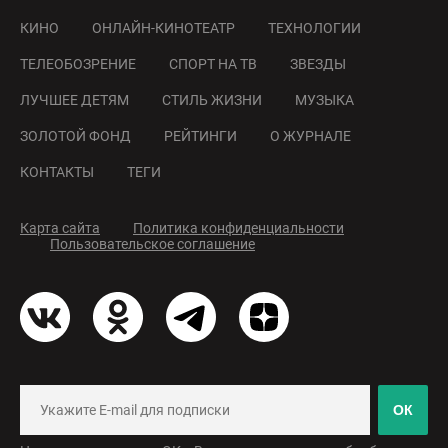
КИНО
ОНЛАЙН-КИНОТЕАТР
ТЕХНОЛОГИИ
ТЕЛЕОБОЗРЕНИЕ
СПОРТ НА ТВ
ЗВЕЗДЫ
ЛУЧШЕЕ ДЕТЯМ
СТИЛЬ ЖИЗНИ
МУЗЫКА
ЗОЛОТОЙ ФОНД
РЕЙТИНГИ
О ЖУРНАЛЕ
КОНТАКТЫ
ТЕГИ
Карта сайта
Политика конфиденциальности
Пользовательское соглашение
ОК