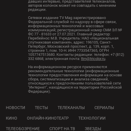
давших интервью, представителей телеканалов,
авторов колонок может не совпадать с мнением
редакции.
Сетевое издание TV Mag зарегистрировано
Федеральной службой по надзору в сфере связи,
информационных технологий и массовых
коммуникаций; регистрационный номер СМИ ЭЛ №
ФС 77 - 81633 от 27.07.2021. Главный редактор:
Перебейнос М.В. Учредитель: НАО «Национальная
спутниковая компания», адрес: 196105, Санкт-
Петербург, Московский проспект, д. 139, корп. 1,
строение 1, пом. 10-Н. ИНН 7733547365, ОГРН
1057747513680. Контакты редакции: телефон: +7 (812)
332 6868; электронная почта:
ttm@tricolor.ru
.
На информационном ресурсе применяются
рекомендательные технологии (информационные
технологии предоставления информации на основе
сбора, систематизации и анализа сведений,
относящихся к предпочтениям пользователей сети
"Интернет", находящихся на территории Российской
Федерации).
НОВОСТИ
ТЕСТЫ
ТЕЛЕКАНАЛЫ
СЕРИАЛЫ
КИНО
ОНЛАЙН-КИНОТЕАТР
ТЕХНОЛОГИИ
ТЕЛЕОБОЗРЕНИЕ
СПОРТ НА ТВ
ЗВЕЗДЫ