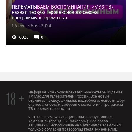
ПЕРЕМАТЫВАЕМ ВОСПОМИНАНИЯ. «МУЗ-ТВ»
назвал первую героиню нового сезона
программы «Перемотка»
06 сентября, 2024
6828
0
Информационно-развлекательное сетевое издание
18 +
TV Mag для телезрителей России. Все новые
сериалы, ТВ-шоу, фильмы, видеоблоги, новости шоу-
бизнеса, спорта и цифровых технологий. Программа
ТВ-передач на сегодня.
© 2013—2026 НАО «Национальная спутниковая
компания» (бренд — «Триколор»). Все права
защищены. Использование материалов возможно
только с согласия правообладателя. Мнение лиц,