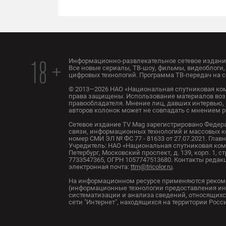
Информационно-развлекательное сетевое издание
18 +
Все новые сериалы, ТВ-шоу, фильмы, видеоблоги, 
цифровых технологий. Программа ТВ-передач на с
© 2013—2026 НАО «Национальная спутниковая ком
права защищены. Использование материалов воз
правообладателя. Мнение лиц, давших интервью, 
авторов колонок может не совпадать с мнением 
Сетевое издание TV Mag зарегистрировано Федер
связи, информационных технологий и массовых 
номер СМИ ЭЛ № ФС 77 - 81633 от 27.07.2021. Глав
Учредитель: НАО «Национальная спутниковая комп
Петербург, Московский проспект, д. 139, корп. 1, с
7733547365, ОГРН 1057747513680. Контакты редакци
электронная почта:
ttm@tricolor.ru
.
На информационном ресурсе применяются реком
(информационные технологии предоставления ин
систематизации и анализа сведений, относящихс
сети "Интернет", находящихся на территории Рос