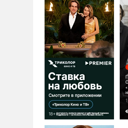
О
«
н
1