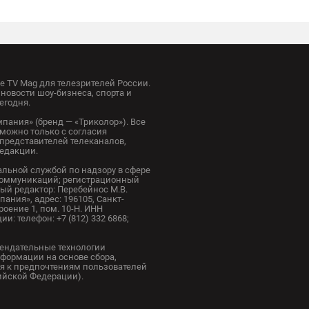
 TV Mag для телезрителей России.
новости шоу-бизнеса, спорта и
егодня.
пания» (бренд — «Триколор»). Все
можно только с согласия
представителей телеканалов,
редакции.
альной службой по надзору в сфере
коммуникаций; регистрационный
ный редактор: Перебейнос М.В.
ания», адрес: 196105, Санкт-
троение 1, пом. 10-Н. ИНН
и: телефон: +7 (812) 332 6868;
ендательные технологии
формации на основе сбора,
я к предпочтениям пользователей
сийской Федерации).