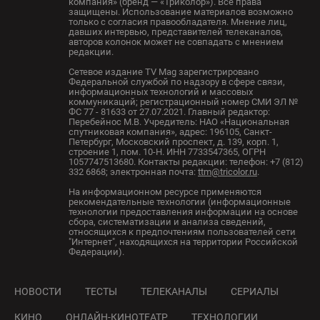
компания» (бренд — «Триколор»). Все права
защищены. Использование материалов возможно
только с согласия правообладателя. Мнение лиц,
давших интервью, представителей телеканалов,
авторов колонок может не совпадать с мнением
редакции.
Сетевое издание TV Mag зарегистрировано
Федеральной службой по надзору в сфере связи,
информационных технологий и массовых
коммуникаций; регистрационный номер СМИ ЭЛ №
ФС 77 - 81633 от 27.07.2021. Главный редактор:
Перебейнос М.В. Учредитель: НАО «Национальная
спутниковая компания», адрес: 196105, Санкт-
Петербург, Московский проспект, д. 139, корп. 1,
строение 1, пом. 10-Н. ИНН 7733547365, ОГРН
1057747513680. Контакты редакции: телефон: +7 (812)
332 6868; электронная почта:
ttm@tricolor.ru
.
На информационном ресурсе применяются
рекомендательные технологии (информационные
технологии предоставления информации на основе
сбора, систематизации и анализа сведений,
относящихся к предпочтениям пользователей сети
"Интернет", находящихся на территории Российской
Федерации).
НОВОСТИ
ТЕСТЫ
ТЕЛЕКАНАЛЫ
СЕРИАЛЫ
КИНО
ОНЛАЙН-КИНОТЕАТР
ТЕХНОЛОГИИ