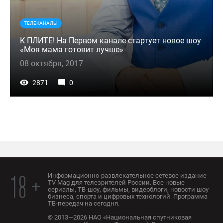
ТЕЛЕКАНАЛЫ
К ПЛИТЕ! На Первом канале стартует новое шоу
«Моя мама готовит лучше»
08 октября, 2017
2871
0
Информационно-развлекательное сетевое издание
18 +
TV Mag для телезрителей России. Все новые
сериалы, ТВ-шоу, фильмы, видеоблоги, новости шоу-
бизнеса, спорта и цифровых технологий. Программа
ТВ-передач на сегодня.
© 2013—2026 НАО «Национальная спутниковая