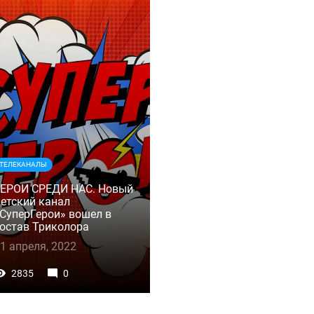
ТЕЛЕКАНАЛЫ
ГЕРОИ СРЕДИ НАС. Новый
етский канал
СуперГерои» вошел в
остав Триколора
1 апреля, 2022
2835
0