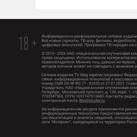
Информационно-развлекательное сетевое издание
18 +
Все новые сериалы, ТВ-шоу, фильмы, видеоблоги, 
цифровых технологий. Программа ТВ-передач на с
© 2013—2026 НАО «Национальная спутниковая ком
права защищены. Использование материалов воз
правообладателя. Мнение лиц, давших интервью, 
авторов колонок может не совпадать с мнением 
Сетевое издание TV Mag зарегистрировано Федер
связи, информационных технологий и массовых 
номер СМИ ЭЛ № ФС 77 - 81633 от 27.07.2021. Глав
Учредитель: НАО «Национальная спутниковая комп
Петербург, Московский проспект, д. 139, корп. 1, с
7733547365, ОГРН 1057747513680. Контакты редакци
электронная почта:
ttm@tricolor.ru
.
На информационном ресурсе применяются реком
(информационные технологии предоставления ин
систематизации и анализа сведений, относящихс
сети "Интернет", находящихся на территории Рос