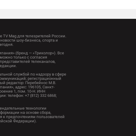
 TV Mag для телезрителей России.
новости шоу-бизнеса, спорта и
егодня.
пания» (бренд — «Триколор»). Все
можно только с согласия
представителей телеканалов,
редакции.
альной службой по надзору в сфере
коммуникаций; регистрационный
ный редактор: Перебейнос М.В.
ания», адрес: 196105, Санкт-
троение 1, пом. 10-Н. ИНН
и: телефон: +7 (812) 332 6868;
ендательные технологии
формации на основе сбора,
я к предпочтениям пользователей
сийской Федерации).