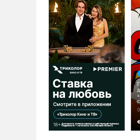
д
«
с
0