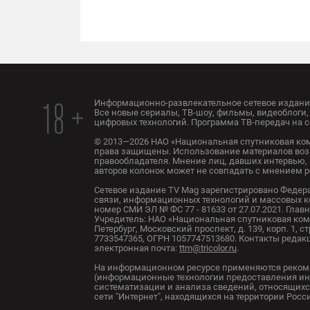
Информационно-развлекательное сетевое издание
18 +
Все новые сериалы, ТВ-шоу, фильмы, видеоблоги, 
цифровых технологий. Программа ТВ-передач на с
© 2013—2026 НАО «Национальная спутниковая ком
права защищены. Использование материалов воз
правообладателя. Мнение лиц, давших интервью, 
авторов колонок может не совпадать с мнением 
Сетевое издание TV Mag зарегистрировано Федер
связи, информационных технологий и массовых 
номер СМИ ЭЛ № ФС 77 - 81633 от 27.07.2021. Глав
Учредитель: НАО «Национальная спутниковая комп
Петербург, Московский проспект, д. 139, корп. 1, с
7733547365, ОГРН 1057747513680. Контакты редакци
электронная почта:
ttm@tricolor.ru
.
На информационном ресурсе применяются реком
(информационные технологии предоставления ин
систематизации и анализа сведений, относящихс
сети "Интернет", находящихся на территории Рос