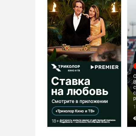
с
с
р
1