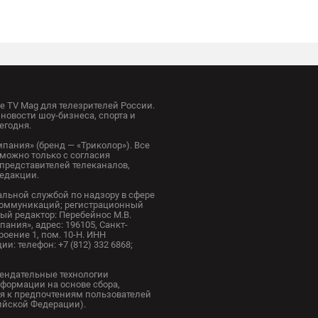
 TV Mag для телезрителей России.
новости шоу-бизнеса, спорта и
егодня.
пания» (бренд — «Триколор»). Все
можно только с согласия
представителей телеканалов,
редакции.
альной службой по надзору в сфере
коммуникаций; регистрационный
ный редактор: Перебейнос М.В.
ания», адрес: 196105, Санкт-
троение 1, пом. 10-Н. ИНН
и: телефон: +7 (812) 332 6868;
ендательные технологии
формации на основе сбора,
я к предпочтениям пользователей
сийской Федерации).