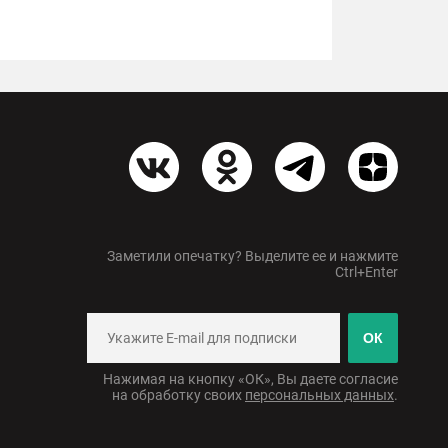
Заметили опечатку? Выделите ее и нажмите
Ctrl+Enter
ОК
Нажимая на кнопку «ОК», Вы даете согласие
на обработку своих
персональных данных
.