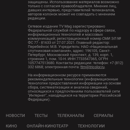
защищены. Использование материалов возможно
только с согласия правообладателя. Мнение лиц,
давших интервью, представителей телеканалов,
авторов колонок может не совпадать с мнением
редакции.
Сетевое издание TV Mag зарегистрировано
Федеральной службой по надзору в сфере связи,
информационных технологий и массовых
коммуникаций; регистрационный номер СМИ ЭЛ №
ФС 77 - 81633 от 27.07.2021. Главный редактор:
Перебейнос М.В. Учредитель: НАО «Национальная
спутниковая компания», адрес: 196105, Санкт-
Петербург, Московский проспект, д. 139, корп. 1,
строение 1, пом. 10-Н. ИНН 7733547365, ОГРН
1057747513680. Контакты редакции: телефон: +7 (812)
332 6868; электронная почта:
ttm@tricolor.ru
.
На информационном ресурсе применяются
рекомендательные технологии (информационные
технологии предоставления информации на основе
сбора, систематизации и анализа сведений,
относящихся к предпочтениям пользователей сети
"Интернет", находящихся на территории Российской
Федерации).
НОВОСТИ
ТЕСТЫ
ТЕЛЕКАНАЛЫ
СЕРИАЛЫ
КИНО
ОНЛАЙН-КИНОТЕАТР
ТЕХНОЛОГИИ