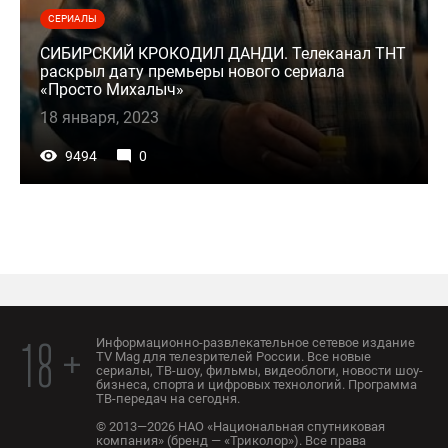
СЕРИАЛЫ
СИБИРСКИЙ КРОКОДИЛ ДАНДИ. Телеканал ТНТ
раскрыл дату премьеры нового сериала
«Просто Михалыч»
18 января, 2023
9494
0
Информационно-развлекательное сетевое издание
18 +
TV Mag для телезрителей России. Все новые
сериалы, ТВ-шоу, фильмы, видеоблоги, новости шоу-
бизнеса, спорта и цифровых технологий. Программа
ТВ-передач на сегодня.
© 2013—2026 НАО «Национальная спутниковая
компания» (бренд — «Триколор»). Все права