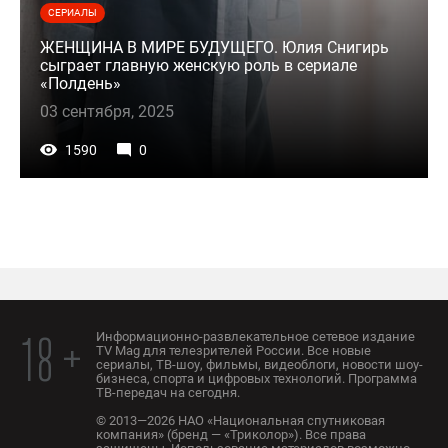
СЕРИАЛЫ
ЖЕНЩИНА В МИРЕ БУДУЩЕГО. Юлия Снигирь
сыграет главную женскую роль в сериале
«Полдень»
03 сентября, 2025
1590
0
Информационно-развлекательное сетевое издание
18 +
TV Mag для телезрителей России. Все новые
сериалы, ТВ-шоу, фильмы, видеоблоги, новости шоу-
бизнеса, спорта и цифровых технологий. Программа
ТВ-передач на сегодня.
© 2013—2026 НАО «Национальная спутниковая
компания» (бренд — «Триколор»). Все права