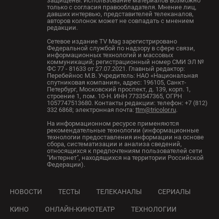
защищены. Использование материалов возможно
только с согласия правообладателя. Мнение лиц,
давших интервью, представителей телеканалов,
авторов колонок может не совпадать с мнением
редакции.
Сетевое издание TV Mag зарегистрировано
Федеральной службой по надзору в сфере связи,
информационных технологий и массовых
коммуникаций; регистрационный номер СМИ ЭЛ №
ФС 77 - 81633 от 27.07.2021. Главный редактор:
Перебейнос М.В. Учредитель: НАО «Национальная
спутниковая компания», адрес: 196105, Санкт-
Петербург, Московский проспект, д. 139, корп. 1,
строение 1, пом. 10-Н. ИНН 7733547365, ОГРН
1057747513680. Контакты редакции: телефон: +7 (812)
332 6868; электронная почта:
ttm@tricolor.ru
.
На информационном ресурсе применяются
рекомендательные технологии (информационные
технологии предоставления информации на основе
сбора, систематизации и анализа сведений,
относящихся к предпочтениям пользователей сети
"Интернет", находящихся на территории Российской
Федерации).
НОВОСТИ
ТЕСТЫ
ТЕЛЕКАНАЛЫ
СЕРИАЛЫ
КИНО
ОНЛАЙН-КИНОТЕАТР
ТЕХНОЛОГИИ