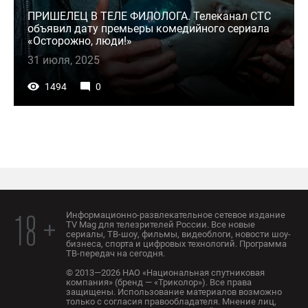
ПРИШЕЛЕЦ В ТЕЛЕ ФИЛОЛОГА. Телеканал СТС
объявил дату премьеры комедийного сериала
«Осторожно, люди!»
31 июля, 2025
1494
0
Информационно-развлекательное сетевое издание
18 +
TV Mag для телезрителей России. Все новые
сериалы, ТВ-шоу, фильмы, видеоблоги, новости шоу-
бизнеса, спорта и цифровых технологий. Программа
ТВ-передач на сегодня.
© 2013—2026 НАО «Национальная спутниковая
компания» (бренд — «Триколор»). Все права
защищены. Использование материалов возможно
только с согласия правообладателя. Мнение лиц,