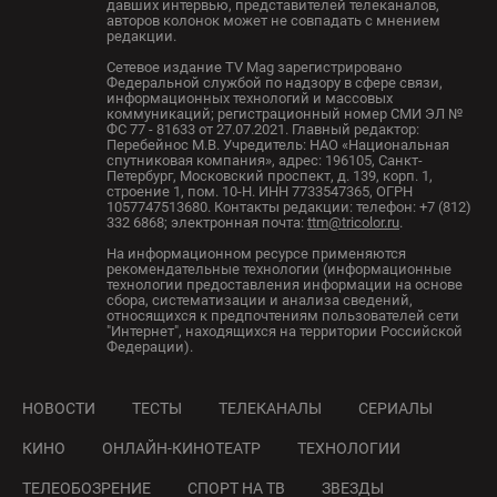
давших интервью, представителей телеканалов,
авторов колонок может не совпадать с мнением
редакции.
Сетевое издание TV Mag зарегистрировано
Федеральной службой по надзору в сфере связи,
информационных технологий и массовых
коммуникаций; регистрационный номер СМИ ЭЛ №
ФС 77 - 81633 от 27.07.2021. Главный редактор:
Перебейнос М.В. Учредитель: НАО «Национальная
спутниковая компания», адрес: 196105, Санкт-
Петербург, Московский проспект, д. 139, корп. 1,
строение 1, пом. 10-Н. ИНН 7733547365, ОГРН
1057747513680. Контакты редакции: телефон: +7 (812)
332 6868; электронная почта:
ttm@tricolor.ru
.
На информационном ресурсе применяются
рекомендательные технологии (информационные
технологии предоставления информации на основе
сбора, систематизации и анализа сведений,
относящихся к предпочтениям пользователей сети
"Интернет", находящихся на территории Российской
Федерации).
НОВОСТИ
ТЕСТЫ
ТЕЛЕКАНАЛЫ
СЕРИАЛЫ
КИНО
ОНЛАЙН-КИНОТЕАТР
ТЕХНОЛОГИИ
ТЕЛЕОБОЗРЕНИЕ
СПОРТ НА ТВ
ЗВЕЗДЫ