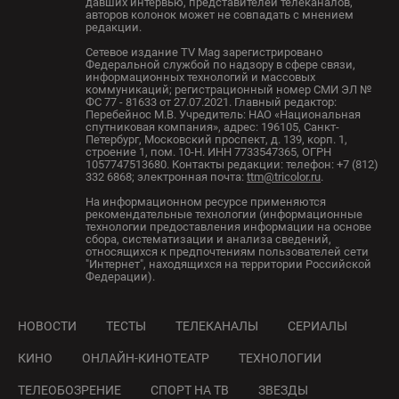
давших интервью, представителей телеканалов,
авторов колонок может не совпадать с мнением
редакции.
Сетевое издание TV Mag зарегистрировано
Федеральной службой по надзору в сфере связи,
информационных технологий и массовых
коммуникаций; регистрационный номер СМИ ЭЛ №
ФС 77 - 81633 от 27.07.2021. Главный редактор:
Перебейнос М.В. Учредитель: НАО «Национальная
спутниковая компания», адрес: 196105, Санкт-
Петербург, Московский проспект, д. 139, корп. 1,
строение 1, пом. 10-Н. ИНН 7733547365, ОГРН
1057747513680. Контакты редакции: телефон: +7 (812)
332 6868; электронная почта:
ttm@tricolor.ru
.
На информационном ресурсе применяются
рекомендательные технологии (информационные
технологии предоставления информации на основе
сбора, систематизации и анализа сведений,
относящихся к предпочтениям пользователей сети
"Интернет", находящихся на территории Российской
Федерации).
НОВОСТИ
ТЕСТЫ
ТЕЛЕКАНАЛЫ
СЕРИАЛЫ
КИНО
ОНЛАЙН-КИНОТЕАТР
ТЕХНОЛОГИИ
ТЕЛЕОБОЗРЕНИЕ
СПОРТ НА ТВ
ЗВЕЗДЫ