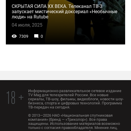
СКРЫТАЯ СИЛА ХХ ВЕКА. Телеканал ТВ-3
запускает мистический доксериал «Необычные
люди» на Rutube
04 июля, 2025
7309
0
Информационно-развлекательное сетевое издание
18 +
TV Mag для телезрителей России. Все новые
сериалы, ТВ-шоу, фильмы, видеоблоги, новости шоу-
бизнеса, спорта и цифровых технологий. Программа
ТВ-передач на сегодня.
© 2013—2026 НАО «Национальная спутниковая
компания» (бренд — «Триколор»). Все права
защищены. Использование материалов возможно
только с согласия правообладателя. Мнение лиц,