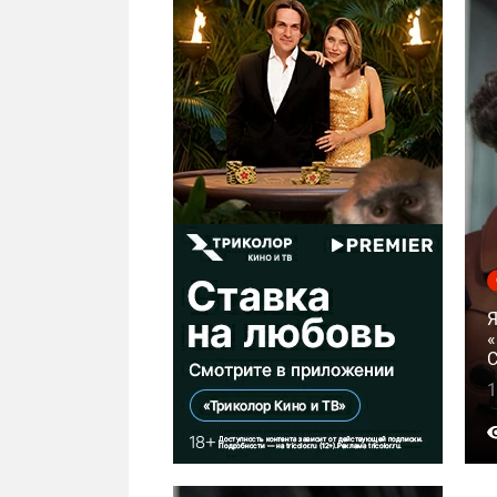
«
С
1