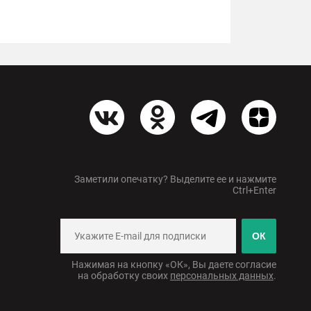
Заметили опечатку? Выделите ее и нажмите
Ctrl+Enter
ОК
Нажимая на кнопку «ОК», Вы даете согласие
на обработку своих
персональных данных
.