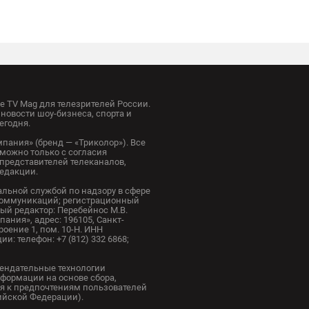
 TV Mag для телезрителей России.
новости шоу-бизнеса, спорта и
егодня.
пания» (бренд — «Триколор»). Все
можно только с согласия
представителей телеканалов,
редакции.
альной службой по надзору в сфере
коммуникаций; регистрационный
ный редактор: Перебейнос М.В.
ания», адрес: 196105, Санкт-
троение 1, пом. 10-Н. ИНН
и: телефон: +7 (812) 332 6868;
ендательные технологии
формации на основе сбора,
я к предпочтениям пользователей
сийской Федерации).