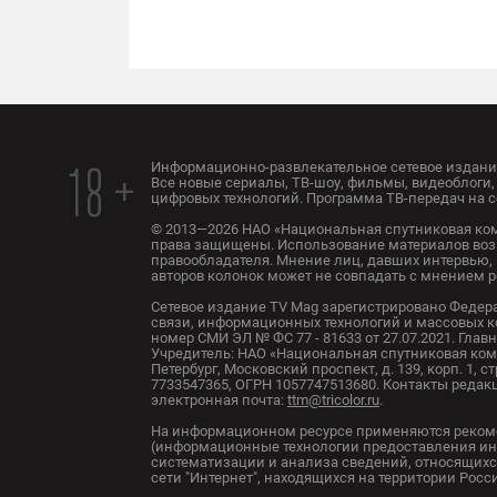
Информационно-развлекательное сетевое издание
18 +
Все новые сериалы, ТВ-шоу, фильмы, видеоблоги, 
цифровых технологий. Программа ТВ-передач на с
© 2013—2026 НАО «Национальная спутниковая ком
права защищены. Использование материалов воз
правообладателя. Мнение лиц, давших интервью, 
авторов колонок может не совпадать с мнением 
Сетевое издание TV Mag зарегистрировано Федер
связи, информационных технологий и массовых 
номер СМИ ЭЛ № ФС 77 - 81633 от 27.07.2021. Глав
Учредитель: НАО «Национальная спутниковая комп
Петербург, Московский проспект, д. 139, корп. 1, с
7733547365, ОГРН 1057747513680. Контакты редакци
электронная почта:
ttm@tricolor.ru
.
На информационном ресурсе применяются реком
(информационные технологии предоставления ин
систематизации и анализа сведений, относящихс
сети "Интернет", находящихся на территории Рос