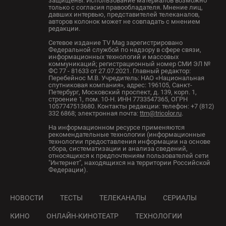
защищены. Использование материалов возможно
только с согласия правообладателя. Мнение лиц,
давших интервью, представителей телеканалов,
авторов колонок может не совпадать с мнением
редакции.
Сетевое издание TV Mag зарегистрировано
Федеральной службой по надзору в сфере связи,
информационных технологий и массовых
коммуникаций; регистрационный номер СМИ ЭЛ №
ФС 77 - 81633 от 27.07.2021. Главный редактор:
Перебейнос М.В. Учредитель: НАО «Национальная
спутниковая компания», адрес: 196105, Санкт-
Петербург, Московский проспект, д. 139, корп. 1,
строение 1, пом. 10-Н. ИНН 7733547365, ОГРН
1057747513680. Контакты редакции: телефон: +7 (812)
332 6868; электронная почта:
ttm@tricolor.ru
.
На информационном ресурсе применяются
рекомендательные технологии (информационные
технологии предоставления информации на основе
сбора, систематизации и анализа сведений,
относящихся к предпочтениям пользователей сети
"Интернет", находящихся на территории Российской
Федерации).
НОВОСТИ
ТЕСТЫ
ТЕЛЕКАНАЛЫ
СЕРИАЛЫ
КИНО
ОНЛАЙН-КИНОТЕАТР
ТЕХНОЛОГИИ