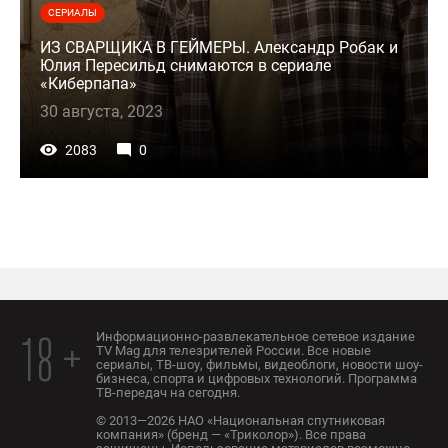
СЕРИАЛЫ
ИЗ СВАРЩИКА В ГЕЙМЕРЫ. Александр Робак и
Юлия Пересильд снимаются в сериале
«Киберпапа»
30 августа, 2023
2083
0
Информационно-развлекательное сетевое издание
18 +
TV Mag для телезрителей России. Все новые
сериалы, ТВ-шоу, фильмы, видеоблоги, новости шоу-
бизнеса, спорта и цифровых технологий. Программа
ТВ-передач на сегодня.
© 2013—2026 НАО «Национальная спутниковая
компания» (бренд — «Триколор»). Все права