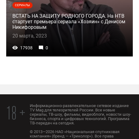
СЕРИАЛЫ
ВСТАТЬ НА ЗАЩИТУ РОДНОГО ГОРОДА. На НТВ
стартует премьера сериала «Хозяин» с Денисом
Никифоровым
20 марта, 2023
17938
0
Информационно-развлекательное сетевое издание
18 +
TV Mag для телезрителей России. Все новые
сериалы, ТВ-шоу, фильмы, видеоблоги, новости шоу-
бизнеса, спорта и цифровых технологий. Программа
ТВ-передач на сегодня.
© 2013—2026 НАО «Национальная спутниковая
компания» (бренд — «Триколор»). Все права