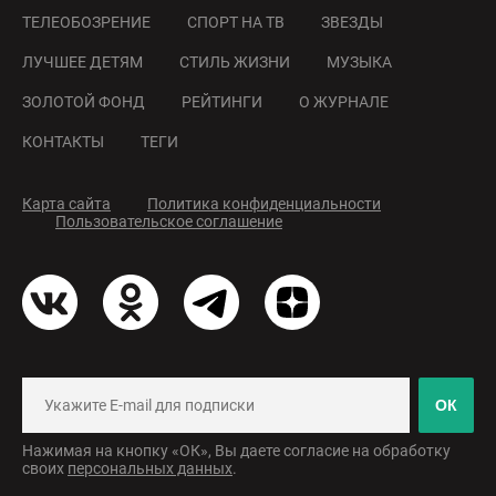
ТЕЛЕОБОЗРЕНИЕ
СПОРТ НА ТВ
ЗВЕЗДЫ
ЛУЧШЕЕ ДЕТЯМ
СТИЛЬ ЖИЗНИ
МУЗЫКА
ЗОЛОТОЙ ФОНД
РЕЙТИНГИ
О ЖУРНАЛЕ
КОНТАКТЫ
ТЕГИ
Карта сайта
Политика конфиденциальности
Пользовательское соглашение
ОК
Нажимая на кнопку «ОК», Вы даете согласие на обработку
своих
персональных данных
.