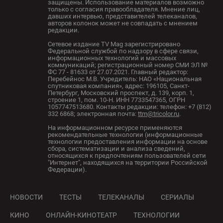
защищены. Использование материалов возможно
только с согласия правообладателя. Мнение лиц,
давших интервью, представителей телеканалов,
авторов колонок может не совпадать с мнением
редакции.
Сетевое издание TV Mag зарегистрировано
Федеральной службой по надзору в сфере связи,
информационных технологий и массовых
коммуникаций; регистрационный номер СМИ ЭЛ №
ФС 77 - 81633 от 27.07.2021. Главный редактор:
Перебейнос М.В. Учредитель: НАО «Национальная
спутниковая компания», адрес: 196105, Санкт-
Петербург, Московский проспект, д. 139, корп. 1,
строение 1, пом. 10-Н. ИНН 7733547365, ОГРН
1057747513680. Контакты редакции: телефон: +7 (812)
332 6868; электронная почта:
ttm@tricolor.ru
.
На информационном ресурсе применяются
рекомендательные технологии (информационные
технологии предоставления информации на основе
сбора, систематизации и анализа сведений,
относящихся к предпочтениям пользователей сети
"Интернет", находящихся на территории Российской
Федерации).
НОВОСТИ
ТЕСТЫ
ТЕЛЕКАНАЛЫ
СЕРИАЛЫ
КИНО
ОНЛАЙН-КИНОТЕАТР
ТЕХНОЛОГИИ