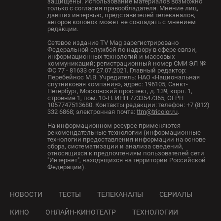
защищены. Использование материалов возможно
только с согласия правообладателя. Мнение лиц,
давших интервью, представителей телеканалов,
авторов колонок может не совпадать с мнением
редакции.
Сетевое издание TV Mag зарегистрировано
Федеральной службой по надзору в сфере связи,
информационных технологий и массовых
коммуникаций; регистрационный номер СМИ ЭЛ №
ФС 77 - 81633 от 27.07.2021. Главный редактор:
Перебейнос М.В. Учредитель: НАО «Национальная
спутниковая компания», адрес: 196105, Санкт-
Петербург, Московский проспект, д. 139, корп. 1,
строение 1, пом. 10-Н. ИНН 7733547365, ОГРН
1057747513680. Контакты редакции: телефон: +7 (812)
332 6868; электронная почта:
ttm@tricolor.ru
.
На информационном ресурсе применяются
рекомендательные технологии (информационные
технологии предоставления информации на основе
сбора, систематизации и анализа сведений,
относящихся к предпочтениям пользователей сети
"Интернет", находящихся на территории Российской
Федерации).
НОВОСТИ
ТЕСТЫ
ТЕЛЕКАНАЛЫ
СЕРИАЛЫ
КИНО
ОНЛАЙН-КИНОТЕАТР
ТЕХНОЛОГИИ