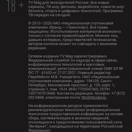
18 +
TV Mag для телезрителей России. Все новые
сериалы, ТВ-шоу, фильмы, видеоблоги, новости шоу-
бизнеса, спорта и цифровых технологий. Программа
ТВ-передач на сегодня.
© 2013—2026 НАО «Национальная спутниковая
компания» (бренд — «Триколор»). Все права
защищены. Использование материалов возможно
только с согласия правообладателя. Мнение лиц,
давших интервью, представителей телеканалов,
авторов колонок может не совпадать с мнением
редакции.
Сетевое издание TV Mag зарегистрировано
Федеральной службой по надзору в сфере связи,
информационных технологий и массовых
коммуникаций; регистрационный номер СМИ ЭЛ №
ФС 77 - 81633 от 27.07.2021. Главный редактор:
Перебейнос М.В. Учредитель: НАО «Национальная
спутниковая компания», адрес: 196105, Санкт-
Петербург, Московский проспект, д. 139, корп. 1,
строение 1, пом. 10-Н. ИНН 7733547365, ОГРН
1057747513680. Контакты редакции: телефон: +7 (812)
332 6868; электронная почта:
ttm@tricolor.ru
.
На информационном ресурсе применяются
рекомендательные технологии (информационные
технологии предоставления информации на основе
сбора, систематизации и анализа сведений,
относящихся к предпочтениям пользователей сети
"Интернет", находящихся на территории Российской
Федерации).