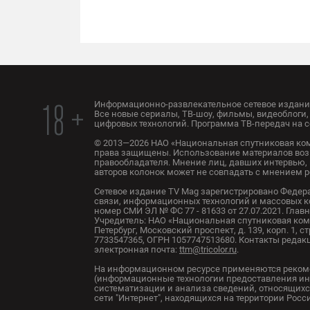
Информационно-развлекательное сетевое издание
18 +
Все новые сериалы, ТВ-шоу, фильмы, видеоблоги, 
цифровых технологий. Программа ТВ-передач на с
© 2013—2026 НАО «Национальная спутниковая ком
права защищены. Использование материалов воз
правообладателя. Мнение лиц, давших интервью, 
авторов колонок может не совпадать с мнением 
Сетевое издание TV Mag зарегистрировано Федер
связи, информационных технологий и массовых 
номер СМИ ЭЛ № ФС 77 - 81633 от 27.07.2021. Глав
Учредитель: НАО «Национальная спутниковая комп
Петербург, Московский проспект, д. 139, корп. 1, с
7733547365, ОГРН 1057747513680. Контакты редакци
электронная почта:
ttm@tricolor.ru
.
На информационном ресурсе применяются реком
(информационные технологии предоставления ин
систематизации и анализа сведений, относящихс
сети "Интернет", находящихся на территории Рос