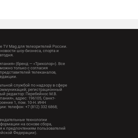
 TV Mag для телезрителей России.
новости шоу-бизнеса, спорта и
егодня.
пания» (бренд — «Триколор»). Все
можно только с согласия
представителей телеканалов,
редакции.
альной службой по надзору в сфере
коммуникаций; регистрационный
ный редактор: Перебейнос М.В.
ания», адрес: 196105, Санкт-
троение 1, пом. 10-Н. ИНН
и: телефон: +7 (812) 332 6868;
ендательные технологии
формации на основе сбора,
я к предпочтениям пользователей
сийской Федерации).