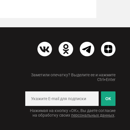
Заметили опечатку? Выделите ее и нажмите
Ctrl+Enter
ОК
Нажимая на кнопку «ОК», Вы даете согласие
на обработку своих
персональных данных
.