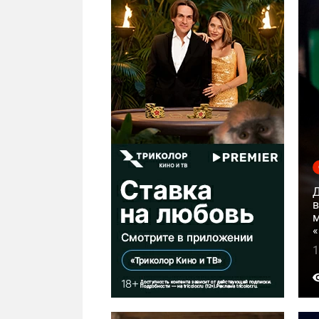
м
«
1