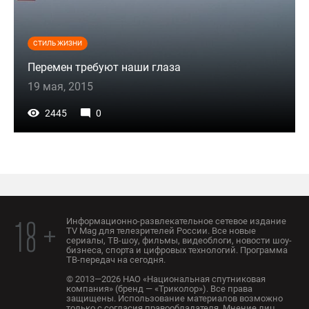
СТИЛЬ ЖИЗНИ
Перемен требуют наши глаза
19 мая, 2015
2445
0
Информационно-развлекательное сетевое издание
18 +
TV Mag для телезрителей России. Все новые
сериалы, ТВ-шоу, фильмы, видеоблоги, новости шоу-
бизнеса, спорта и цифровых технологий. Программа
ТВ-передач на сегодня.
© 2013—2026 НАО «Национальная спутниковая
компания» (бренд — «Триколор»). Все права
защищены. Использование материалов возможно
только с согласия правообладателя. Мнение лиц,