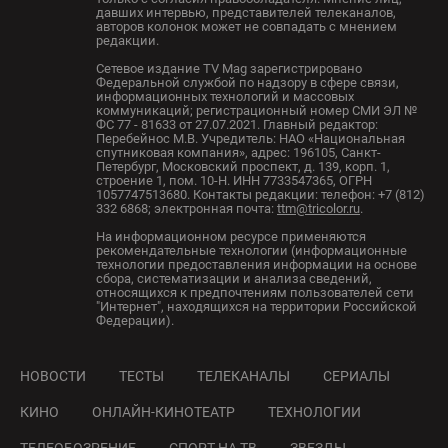
давших интервью, представителей телеканалов,
авторов колонок может не совпадать с мнением
редакции.
Сетевое издание TV Mag зарегистрировано
Федеральной службой по надзору в сфере связи,
информационных технологий и массовых
коммуникаций; регистрационный номер СМИ ЭЛ №
ФС 77 - 81633 от 27.07.2021. Главный редактор:
Перебейнос М.В. Учредитель: НАО «Национальная
спутниковая компания», адрес: 196105, Санкт-
Петербург, Московский проспект, д. 139, корп. 1,
строение 1, пом. 10-Н. ИНН 7733547365, ОГРН
1057747513680. Контакты редакции: телефон: +7 (812)
332 6868; электронная почта:
ttm@tricolor.ru
.
На информационном ресурсе применяются
рекомендательные технологии (информационные
технологии предоставления информации на основе
сбора, систематизации и анализа сведений,
относящихся к предпочтениям пользователей сети
"Интернет", находящихся на территории Российской
Федерации).
НОВОСТИ
ТЕСТЫ
ТЕЛЕКАНАЛЫ
СЕРИАЛЫ
КИНО
ОНЛАЙН-КИНОТЕАТР
ТЕХНОЛОГИИ