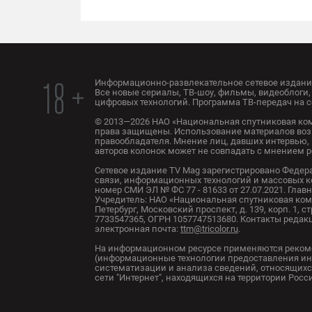
Информационно-развлекательное сетевое издание
18 +
Все новые сериалы, ТВ-шоу, фильмы, видеоблоги, 
цифровых технологий. Программа ТВ-передач на с
© 2013—2026 НАО «Национальная спутниковая ком
права защищены. Использование материалов воз
правообладателя. Мнение лиц, давших интервью, 
авторов колонок может не совпадать с мнением 
Сетевое издание TV Mag зарегистрировано Федер
связи, информационных технологий и массовых 
номер СМИ ЭЛ № ФС 77 - 81633 от 27.07.2021. Глав
Учредитель: НАО «Национальная спутниковая комп
Петербург, Московский проспект, д. 139, корп. 1, с
7733547365, ОГРН 1057747513680. Контакты редакци
электронная почта:
ttm@tricolor.ru
.
На информационном ресурсе применяются реком
(информационные технологии предоставления ин
систематизации и анализа сведений, относящихс
сети "Интернет", находящихся на территории Рос