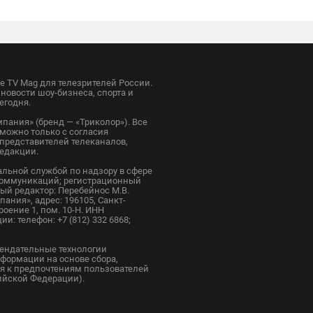
 TV Mag для телезрителей России.
новости шоу-бизнеса, спорта и
егодня.
пания» (бренд — «Триколор»). Все
можно только с согласия
представителей телеканалов,
редакции.
альной службой по надзору в сфере
коммуникаций; регистрационный
ный редактор: Перебейнос М.В.
ания», адрес: 196105, Санкт-
троение 1, пом. 10-Н. ИНН
и: телефон: +7 (812) 332 6868;
ендательные технологии
формации на основе сбора,
я к предпочтениям пользователей
сийской Федерации).