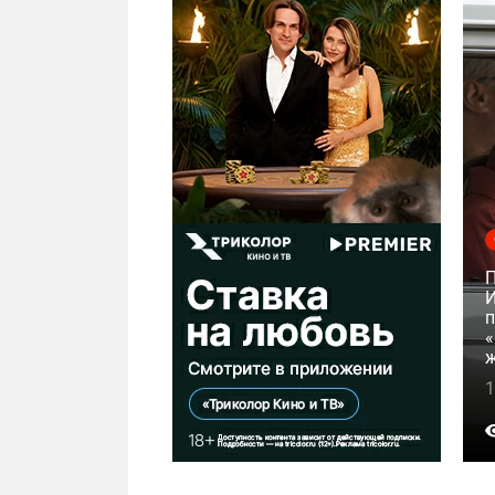
И
п
«
ж
1