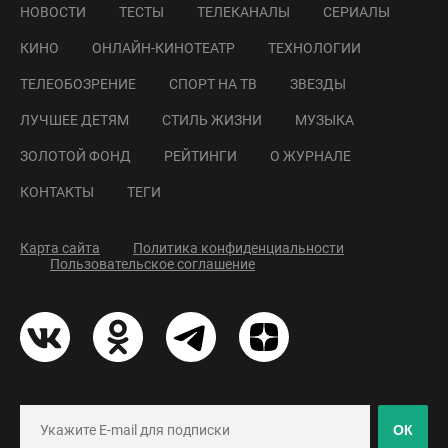
НОВОСТИ
ТЕСТЫ
ТЕЛЕКАНАЛЫ
СЕРИАЛЫ
КИНО
ОНЛАЙН-КИНОТЕАТР
ТЕХНОЛОГИИ
ТЕЛЕОБОЗРЕНИЕ
СПОРТ НА ТВ
ЗВЕЗДЫ
ЛУЧШЕЕ ДЕТЯМ
СТИЛЬ ЖИЗНИ
МУЗЫКА
ЗОЛОТОЙ ФОНД
РЕЙТИНГИ
О ЖУРНАЛЕ
КОНТАКТЫ
ТЕГИ
Карта сайта
Политика конфиденциальности
Пользовательское соглашение
ОК