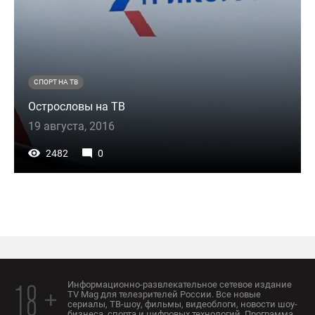
СПОРТ НА ТВ
Острословы на ТВ
19 августа, 2016
2482
0
Информационно-развлекательное сетевое издание
18 +
TV Mag для телезрителей России. Все новые
сериалы, ТВ-шоу, фильмы, видеоблоги, новости шоу-
бизнеса, спорта и цифровых технологий. Программа