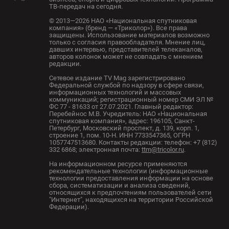
ТВ-передач на сегодня.
© 2013—2026 НАО «Национальная спутниковая
компания» (бренд — «Триколор»). Все права
защищены. Использование материалов возможно
только с согласия правообладателя. Мнение лиц,
давших интервью, представителей телеканалов,
авторов колонок может не совпадать с мнением
редакции.
Сетевое издание TV Mag зарегистрировано
Федеральной службой по надзору в сфере связи,
информационных технологий и массовых
коммуникаций; регистрационный номер СМИ ЭЛ №
ФС 77 - 81633 от 27.07.2021. Главный редактор:
Перебейнос М.В. Учредитель: НАО «Национальная
спутниковая компания», адрес: 196105, Санкт-
Петербург, Московский проспект, д. 139, корп. 1,
строение 1, пом. 10-Н. ИНН 7733547365, ОГРН
1057747513680. Контакты редакции: телефон: +7 (812)
332 6868; электронная почта:
ttm@tricolor.ru
.
На информационном ресурсе применяются
рекомендательные технологии (информационные
технологии предоставления информации на основе
сбора, систематизации и анализа сведений,
относящихся к предпочтениям пользователей сети
"Интернет", находящихся на территории Российской
Федерации).