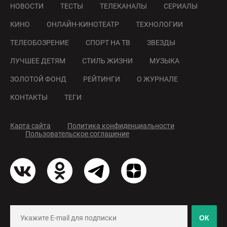
НОВОСТИ
ТЕСТЫ
ТЕЛЕКАНАЛЫ
СЕРИАЛЫ
КИНО
ОНЛАЙН-КИНОТЕАТР
ТЕХНОЛОГИИ
ТЕЛЕОБОЗРЕНИЕ
СПОРТ НА ТВ
ЗВЕЗДЫ
ЛУЧШЕЕ ДЕТЯМ
СТИЛЬ ЖИЗНИ
МУЗЫКА
ЗОЛОТОЙ ФОНД
РЕЙТИНГИ
О ЖУРНАЛЕ
КОНТАКТЫ
ТЕГИ
Карта сайта
Политика конфиденциальности
Пользовательское соглашение
ОК