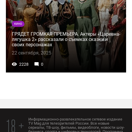
КИНО
ГРЯДЕТ ГРОМКАЯ ПРЕМЬЕРА. Актеры «Царевна-
лягушка 2» рассказали о съемках сказки и
своих персонажах
22 сентября, 2025
2228
0
Информационно-развлекательное сетевое издание
18 +
TV Mag для телезрителей России. Все новые
сериалы, ТВ-шоу, фильмы, видеоблоги, новости шоу-
бизнеса, спорта и цифровых технологий. Программа