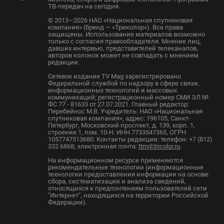
ТВ-передач на сегодня.
© 2013—2026 НАО «Национальная спутниковая
компания» (бренд — «Триколор»). Все права
защищены. Использование материалов возможно
только с согласия правообладателя. Мнение лиц,
давших интервью, представителей телеканалов,
авторов колонок может не совпадать с мнением
редакции.
Сетевое издание TV Mag зарегистрировано
Федеральной службой по надзору в сфере связи,
информационных технологий и массовых
коммуникаций; регистрационный номер СМИ ЭЛ №
ФС 77 - 81633 от 27.07.2021. Главный редактор:
Перебейнос М.В. Учредитель: НАО «Национальная
спутниковая компания», адрес: 196105, Санкт-
Петербург, Московский проспект, д. 139, корп. 1,
строение 1, пом. 10-Н. ИНН 7733547365, ОГРН
1057747513680. Контакты редакции: телефон: +7 (812)
332 6868; электронная почта:
ttm@tricolor.ru
.
На информационном ресурсе применяются
рекомендательные технологии (информационные
технологии предоставления информации на основе
сбора, систематизации и анализа сведений,
относящихся к предпочтениям пользователей сети
"Интернет", находящихся на территории Российской
Федерации).