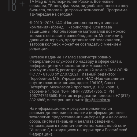
18 +
TV Mag для телезрителей России. Все новые
сериалы, ТВ-шоу, фильмы, видеоблоги, новости шоу-
бизнеса, спорта и цифровых технологий. Программа
ТВ-передач на сегодня.
© 2013—2026 НАО «Национальная спутниковая
компания» (бренд — «Триколор»). Все права
защищены. Использование материалов возможно
только с согласия правообладателя. Мнение лиц,
давших интервью, представителей телеканалов,
авторов колонок может не совпадать с мнением
редакции.
Сетевое издание TV Mag зарегистрировано
Федеральной службой по надзору в сфере связи,
информационных технологий и массовых
коммуникаций; регистрационный номер СМИ ЭЛ №
ФС 77 - 81633 от 27.07.2021. Главный редактор:
Перебейнос М.В. Учредитель: НАО «Национальная
спутниковая компания», адрес: 196105, Санкт-
Петербург, Московский проспект, д. 139, корп. 1,
строение 1, пом. 10-Н. ИНН 7733547365, ОГРН
1057747513680. Контакты редакции: телефон: +7 (812)
332 6868; электронная почта:
ttm@tricolor.ru
.
На информационном ресурсе применяются
рекомендательные технологии (информационные
технологии предоставления информации на основе
сбора, систематизации и анализа сведений,
относящихся к предпочтениям пользователей сети
"Интернет", находящихся на территории Российской
Федерации).