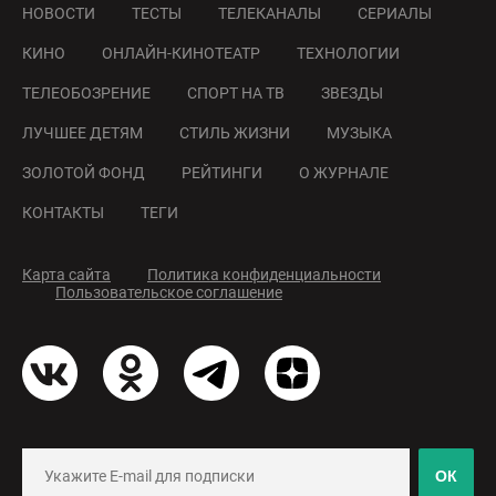
НОВОСТИ
ТЕСТЫ
ТЕЛЕКАНАЛЫ
СЕРИАЛЫ
КИНО
ОНЛАЙН-КИНОТЕАТР
ТЕХНОЛОГИИ
ТЕЛЕОБОЗРЕНИЕ
СПОРТ НА ТВ
ЗВЕЗДЫ
ЛУЧШЕЕ ДЕТЯМ
СТИЛЬ ЖИЗНИ
МУЗЫКА
ЗОЛОТОЙ ФОНД
РЕЙТИНГИ
О ЖУРНАЛЕ
КОНТАКТЫ
ТЕГИ
Карта сайта
Политика конфиденциальности
Пользовательское соглашение
ОК