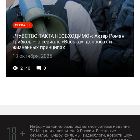
СЕРИАЛЫ
«ЧУВСТВО ТАКТА НЕОБХОДИМО»: Актер Роман
Грибков – о сериале «Васька», допросах и
жизненных принципах
13 октября, 2025
2140
0
Информационно-развлекательное сетевое издание
18 +
TV Mag для телезрителей России. Все новые
сериалы, ТВ-шоу, фильмы, видеоблоги, новости шоу-
бизнеса, спорта и цифровых технологий. Программа