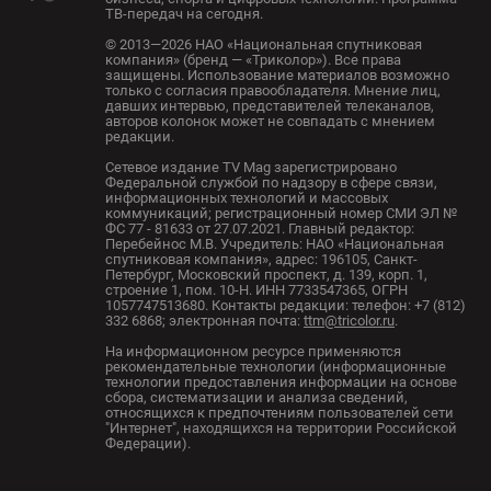
ТВ-передач на сегодня.
© 2013—2026 НАО «Национальная спутниковая
компания» (бренд — «Триколор»). Все права
защищены. Использование материалов возможно
только с согласия правообладателя. Мнение лиц,
давших интервью, представителей телеканалов,
авторов колонок может не совпадать с мнением
редакции.
Сетевое издание TV Mag зарегистрировано
Федеральной службой по надзору в сфере связи,
информационных технологий и массовых
коммуникаций; регистрационный номер СМИ ЭЛ №
ФС 77 - 81633 от 27.07.2021. Главный редактор:
Перебейнос М.В. Учредитель: НАО «Национальная
спутниковая компания», адрес: 196105, Санкт-
Петербург, Московский проспект, д. 139, корп. 1,
строение 1, пом. 10-Н. ИНН 7733547365, ОГРН
1057747513680. Контакты редакции: телефон: +7 (812)
332 6868; электронная почта:
ttm@tricolor.ru
.
На информационном ресурсе применяются
рекомендательные технологии (информационные
технологии предоставления информации на основе
сбора, систематизации и анализа сведений,
относящихся к предпочтениям пользователей сети
"Интернет", находящихся на территории Российской
Федерации).