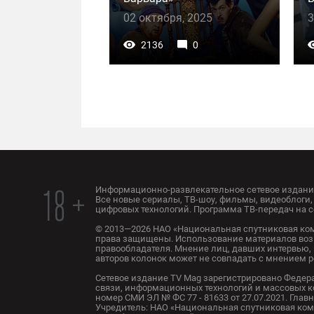
02 октября, 2025
3
2136
0
Информационно-развлекательное сетевое издание
18 +
Все новые сериалы, ТВ-шоу, фильмы, видеоблоги, 
цифровых технологий. Программа ТВ-передач на с
© 2013—2026 НАО «Национальная спутниковая ком
права защищены. Использование материалов воз
правообладателя. Мнение лиц, давших интервью, 
авторов колонок может не совпадать с мнением 
Сетевое издание TV Mag зарегистрировано Федер
связи, информационных технологий и массовых 
номер СМИ ЭЛ № ФС 77 - 81633 от 27.07.2021. Глав
Учредитель: НАО «Национальная спутниковая комп