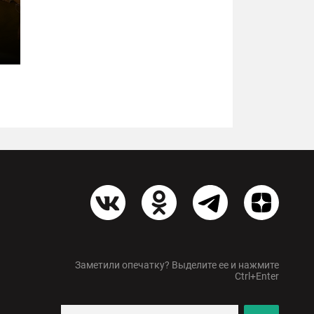
Заметили опечатку? Выделите ее и нажмите
Ctrl+Enter