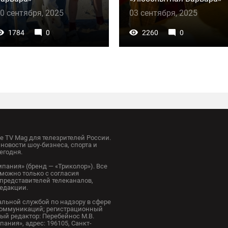
0 сентября, 2025
03 сентября, 2025
1784
0
2260
0
 TV Mag для телезрителей России.
новости шоу-бизнеса, спорта и
егодня.
пания» (бренд — «Триколор»). Все
можно только с согласия
представителей телеканалов,
редакции.
альной службой по надзору в сфере
коммуникаций; регистрационный
ный редактор: Перебейнос М.В.
ания», адрес: 196105, Санкт-