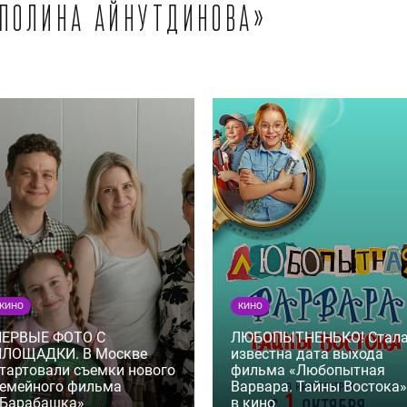
«Полина Айнутдинова»
КИНО
КИНО
ПЕРВЫЕ ФОТО С
ЛЮБОПЫТНЕНЬКО! Стал
ПЛОЩАДКИ. В Москве
известна дата выхода
тартовали съемки нового
фильма «Любопытная
емейного фильма
Варвара. Тайны Востока»
«Барабашка»
в кино