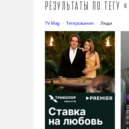
Результаты по тегу 
TV Mag
Тегирование
Люди
с
с