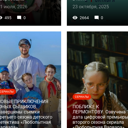
1 июля, 2026
23 октября, 2025
495
0
2664
0
СЕРИАЛЫ
СЕРИАЛЫ
НОВЫЕ ПРИКЛЮЧЕНИЯ
ЮНЫХ СЫЩИКОВ.
ПОБЛИЖЕ К
Завершены съемки
ЛЕРМОНТОВУ. Озвучена
ретьего сезона детского
дата цифровой премьер
етектива «Любопытная
второго сезона сериала
арвара»
«Любопытная Варвара»