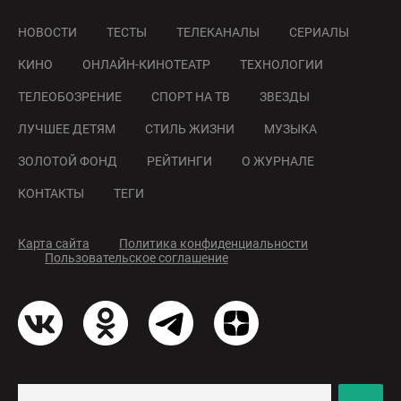
НОВОСТИ
ТЕСТЫ
ТЕЛЕКАНАЛЫ
СЕРИАЛЫ
КИНО
ОНЛАЙН-КИНОТЕАТР
ТЕХНОЛОГИИ
ТЕЛЕОБОЗРЕНИЕ
СПОРТ НА ТВ
ЗВЕЗДЫ
ЛУЧШЕЕ ДЕТЯМ
СТИЛЬ ЖИЗНИ
МУЗЫКА
ЗОЛОТОЙ ФОНД
РЕЙТИНГИ
О ЖУРНАЛЕ
КОНТАКТЫ
ТЕГИ
Карта сайта
Политика конфиденциальности
Пользовательское соглашение