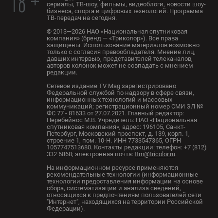
18 +
сериалы, ТВ-шоу, фильмы, видеоблоги, новости шоу-
бизнеса, спорта и цифровых технологий. Программа
ТВ-передач на сегодня.
© 2013—2026 НАО «Национальная спутниковая
компания» (бренд — «Триколор»). Все права
защищены. Использование материалов возможно
только с согласия правообладателя. Мнение лиц,
давших интервью, представителей телеканалов,
авторов колонок может не совпадать с мнением
редакции.
Сетевое издание TV Mag зарегистрировано
Федеральной службой по надзору в сфере связи,
информационных технологий и массовых
коммуникаций; регистрационный номер СМИ ЭЛ №
ФС 77 - 81633 от 27.07.2021. Главный редактор:
Перебейнос М.В. Учредитель: НАО «Национальная
спутниковая компания», адрес: 196105, Санкт-
Петербург, Московский проспект, д. 139, корп. 1,
строение 1, пом. 10-Н. ИНН 7733547365, ОГРН
1057747513680. Контакты редакции: телефон: +7 (812)
332 6868; электронная почта:
ttm@tricolor.ru
.
На информационном ресурсе применяются
рекомендательные технологии (информационные
технологии предоставления информации на основе
сбора, систематизации и анализа сведений,
относящихся к предпочтениям пользователей сети
"Интернет", находящихся на территории Российской
Федерации).