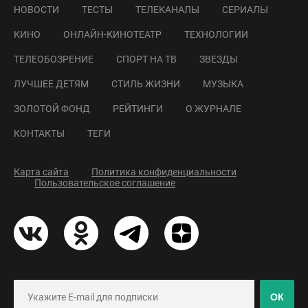
НОВОСТИ
ТЕСТЫ
ТЕЛЕКАНАЛЫ
СЕРИАЛЫ
КИНО
ОНЛАЙН-КИНОТЕАТР
ТЕХНОЛОГИИ
ТЕЛЕОБОЗРЕНИЕ
СПОРТ НА ТВ
ЗВЕЗДЫ
ЛУЧШЕЕ ДЕТЯМ
СТИЛЬ ЖИЗНИ
МУЗЫКА
ЗОЛОТОЙ ФОНД
РЕЙТИНГИ
О ЖУРНАЛЕ
КОНТАКТЫ
ТЕГИ
Карта сайта
Политика конфиденциальности
Пользовательское соглашение
ОК