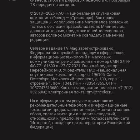
бизнеса, спорта и цифровых технологий. Программа
ТВ-передач на сегодня.
© 2013—2026 НАО «Национальная спутниковая
компания» (бренд — «Триколор»). Все права
защищены. Использование материалов возможно
только с согласия правообладателя. Мнение лиц,
давших интервью, представителей телеканалов,
авторов колонок может не совпадать с мнением
редакции.
Сетевое издание TV Mag зарегистрировано
Федеральной службой по надзору в сфере связи,
информационных технологий и массовых
коммуникаций; регистрационный номер СМИ ЭЛ №
ФС 77 - 81633 от 27.07.2021. Главный редактор:
Перебейнос М.В. Учредитель: НАО «Национальная
спутниковая компания», адрес: 196105, Санкт-
Петербург, Московский проспект, д. 139, корп. 1,
строение 1, пом. 10-Н. ИНН 7733547365, ОГРН
1057747513680. Контакты редакции: телефон: +7 (812)
332 6868; электронная почта:
ttm@tricolor.ru
.
На информационном ресурсе применяются
рекомендательные технологии (информационные
технологии предоставления информации на основе
сбора, систематизации и анализа сведений,
относящихся к предпочтениям пользователей сети
"Интернет", находящихся на территории Российской
Федерации).