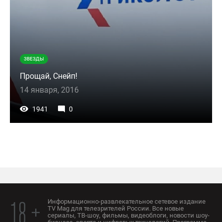
ЗВЕЗДЫ
Прощай, Снейп!
14 января, 2016
1941
0
Информационно-развлекательное сетевое издание
18 +
TV Mag для телезрителей России. Все новые
сериалы, ТВ-шоу, фильмы, видеоблоги, новости шоу-